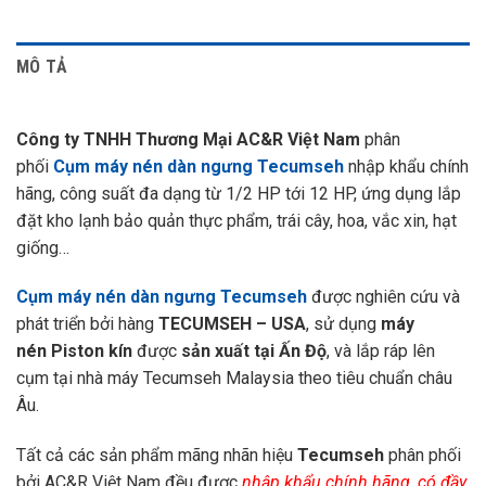
MÔ TẢ
Công ty TNHH Thương Mại AC&R Việt Nam
phân
phối
Cụm máy nén dàn ngưng Tecumseh
nhập khẩu chính
hãng, công suất đa dạng từ 1/2 HP tới 12 HP, ứng dụng lắp
đặt kho lạnh bảo quản thực phẩm, trái cây, hoa, vắc xin, hạt
giống…
Cụm máy nén dàn ngưng Tecumseh
được nghiên cứu và
phát triển bởi hàng
TECUMSEH – USA
, sử dụng
máy
nén Piston kín
được
sản xuất tại Ấn Độ
, và lắp ráp lên
cụm tại nhà máy Tecumseh Malaysia theo tiêu chuẩn châu
Âu.
Tất cả các sản phẩm mãng nhãn hiệu
Tecumseh
phân phối
bởi AC&R Việt Nam đều được
nhập khẩu chính hãng, có đầy