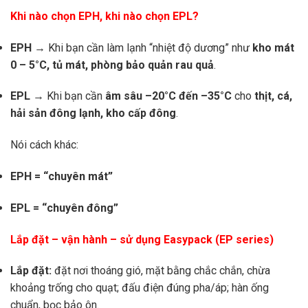
Khi nào chọn EPH, khi nào chọn EPL?
EPH
→ Khi bạn cần làm lạnh “nhiệt độ dương” như
kho mát
0 – 5°C, tủ mát, phòng bảo quản rau quả
.
EPL
→ Khi bạn cần
âm sâu –20°C đến –35°C
cho
thịt, cá,
hải sản đông lạnh, kho cấp đông
.
Nói cách khác:
EPH = “chuyên mát”
EPL = “chuyên đông”
Lắp đặt – vận hành – sử dụng Easypack (EP series)
Lắp đặt:
đặt nơi thoáng gió, mặt bằng chắc chắn, chừa
khoảng trống cho quạt; đấu điện đúng pha/áp; hàn ống
chuẩn, bọc bảo ôn.