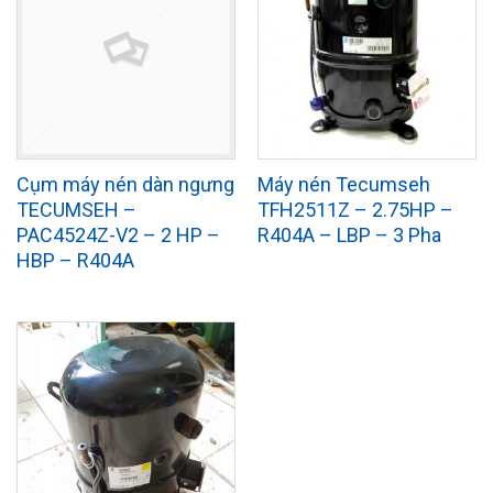
Cụm máy nén dàn ngưng
Máy nén Tecumseh
TECUMSEH –
TFH2511Z – 2.75HP –
PAC4524Z-V2 – 2 HP –
R404A – LBP – 3 Pha
HBP – R404A