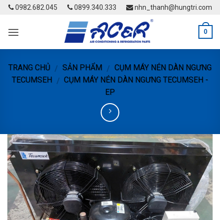
Skip
0982.682.045
0899.340.333
nhn_thanh@hungtri.com
to
content
0
TRANG CHỦ
SẢN PHẨM
CỤM MÁY NÉN DÀN NGƯNG
/
/
TECUMSEH
CỤM MÁY NÉN DÀN NGƯNG TECUMSEH -
/
EP