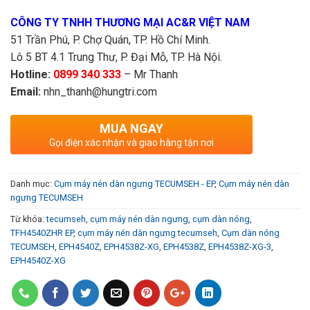
CÔNG TY TNHH THƯƠNG MẠI AC&R VIỆT NAM
51 Trần Phú, P. Chợ Quán, TP. Hồ Chí Minh.
Lô 5 BT 4.1 Trung Thư, P. Đại Mỗ, TP. Hà Nội.
Hotline:
0899 340 333
– Mr Thanh
Email:
nhn_thanh@hungtri.com
MUA NGAY
Gọi điện xác nhận và giao hàng tận nơi
Danh mục:
Cụm máy nén dàn ngưng TECUMSEH - EP
,
Cụm máy nén dàn
ngưng TECUMSEH
Từ khóa:
tecumseh
,
cụm máy nén dàn ngưng
,
cụm dàn nóng
,
TFH4540ZHR EP
,
cụm máy nén dàn ngưng tecumseh
,
Cụm dàn nóng
TECUMSEH
,
EPH4540Z
,
EPH4538Z-XG
,
EPH4538Z
,
EPH4538Z-XG-3
,
EPH4540Z-XG