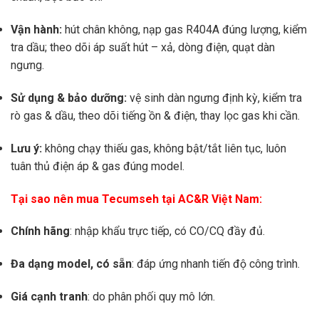
Vận hành:
hút chân không, nạp gas R404A đúng lượng, kiểm
tra dầu; theo dõi áp suất hút – xả, dòng điện, quạt dàn
ngưng.
Sử dụng & bảo dưỡng:
vệ sinh dàn ngưng định kỳ, kiểm tra
rò gas & dầu, theo dõi tiếng ồn & điện, thay lọc gas khi cần.
Lưu ý:
không chạy thiếu gas, không bật/tắt liên tục, luôn
tuân thủ điện áp & gas đúng model.
Tại sao nên mua Tecumseh tại AC&R Việt Nam:
Chính hãng
: nhập khẩu trực tiếp, có CO/CQ đầy đủ.
Đa dạng model, có sẵn
: đáp ứng nhanh tiến độ công trình.
Giá cạnh tranh
: do phân phối quy mô lớn.