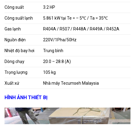
Công suất
3.2 HP
Công suất lạnh
5.861
kW tại Te = – 5℃ / Ta = 35℃
Gas lạnh
R404A / R507 / R448A / R449A / R452A
Nguồn điện
220V/1Pha/50Hz
Nhiệt độ bay hơi
Trung bình
Dòng chạy
20.0 – 28.8 (A)
Trọng lượng
105 kg
Xuất xứ
Nhà máy Tecumseh Malaysia
HÌNH ẢNH THIẾT BỊ