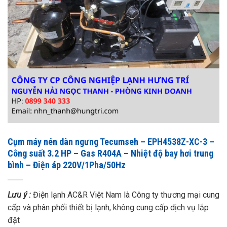
Cụm máy nén dàn ngưng Tecumseh – EPH4538Z-XC-3 –
Công suất 3.2 HP – Gas R404A – Nhiệt độ bay hơi trung
bình – Điện áp 220V/1Pha/50Hz
Lưu ý :
Điện lạnh AC&R Việt Nam là Công ty thương mại cung
cấp và phân phối thiết bị lạnh, không cung cấp dịch vụ lắp
đặt