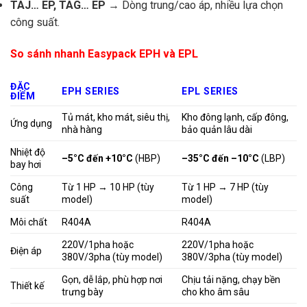
TAJ… EP, TAG… EP
→ Dòng trung/cao áp, nhiều lựa chọn
công suất.
So sánh nhanh Easypack EPH và EPL
ĐẶC
EPH SERIES
EPL SERIES
ĐIỂM
Tủ mát, kho mát, siêu thị,
Kho đông lạnh, cấp đông,
Ứng dụng
nhà hàng
bảo quản lâu dài
Nhiệt độ
–5°C đến +10°C
(HBP)
–35°C đến –10°C
(LBP)
bay hơi
Công
Từ 1 HP → 10 HP (tùy
Từ 1 HP → 7 HP (tùy
suất
model)
model)
Môi chất
R404A
R404A
220V/1pha hoặc
220V/1pha hoặc
Điện áp
380V/3pha (tùy model)
380V/3pha (tùy model)
Gọn, dễ lắp, phù hợp nơi
Chịu tải nặng, chạy bền
Thiết kế
trưng bày
cho kho âm sâu