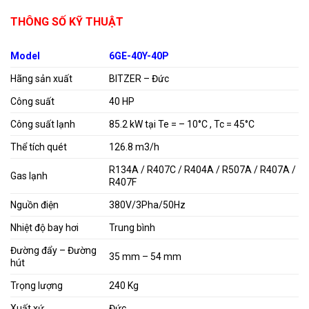
THÔNG SỐ KỸ THUẬT
Model
6GE-40Y-40P
Hãng sản xuất
BITZER – Đức
Công suất
40 HP
Công suất lạnh
85.2 kW tại Te = – 10°C , Tc = 45°C
Thể tích quét
126.8 m3/h
R134A / R407C / R404A / R507A / R407A /
Gas lạnh
R407F
Nguồn điện
380V/3Pha/50Hz
Nhiệt độ bay hơi
Trung bình
Đường đẩy – Đường
35 mm – 54 mm
hút
Trọng lượng
240 Kg
Xuất xứ
Đức