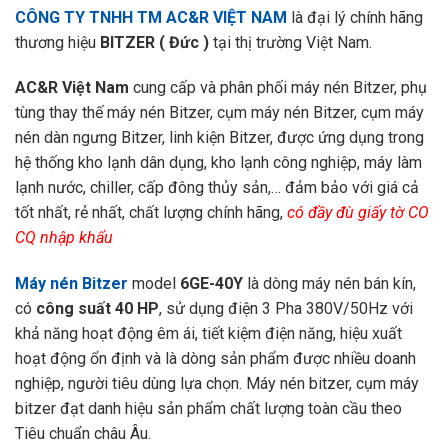
CÔNG TY TNHH TM AC&R VIỆT NAM
là đại lý chính hãng
thương hiệu
BITZER ( Đức )
tại thị trường Việt Nam.
AC&R Việt Nam
cung cấp và phân phối máy nén Bitzer, phụ
tùng thay thế máy nén Bitzer, cụm máy nén Bitzer, cụm máy
nén dàn ngưng Bitzer, linh kiện Bitzer, được ứng dụng trong
hệ thống kho lạnh dân dụng, kho lạnh công nghiệp, máy làm
lạnh nước, chiller, cấp đông thủy sản,… đảm bảo với giá cả
tốt nhất, rẻ nhất, chất lượng chính hãng,
có đầy đù giấy tờ CO
CQ nhập khẩu
Máy nén Bitzer
model
6GE-40Y
là dòng máy nén bán kín,
có
công suất 40 HP
, sử dụng điện 3 Pha 380V/50Hz với
khả năng hoạt động êm ái, tiết kiệm điện năng, hiệu xuất
hoạt động ổn định và là dòng sản phẩm được nhiều doanh
nghiệp, người tiêu dùng lựa chọn. Máy nén bitzer, cụm máy
bitzer đạt danh hiệu sản phẩm chất lượng toàn cầu theo
Tiêu chuẩn châu Âu.