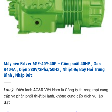
Máy nén Bitzer 6GE-40Y-40P – Công suất 40HP , Gas
R404A , Điện 380V/3Pha/50Hz , Nhiệt Độ Bay Hơi Trung
Bình , Nhập Đức
Lưu ý :
Điện lạnh AC&R Việt Nam là Công ty thương mại cung
cấp và phân phối thiết bị lạnh, không cung cấp dịch vụ lắp
đặt