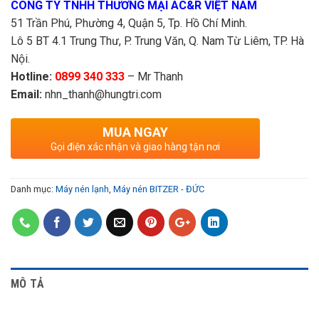
CÔNG TY TNHH THƯƠNG MẠI AC&R VIỆT NAM
51 Trần Phú, Phường 4, Quận 5, Tp. Hồ Chí Minh.
Lô 5 BT 4.1 Trung Thư, P. Trung Văn, Q. Nam Từ Liêm, TP. Hà
Nội.
Hotline:
0899 340 333
– Mr Thanh
Email:
nhn_thanh@hungtri.com
MUA NGAY
Gọi điện xác nhận và giao hàng tận nơi
Danh mục:
Máy nén lạnh
,
Máy nén BITZER - ĐỨC
MÔ TẢ