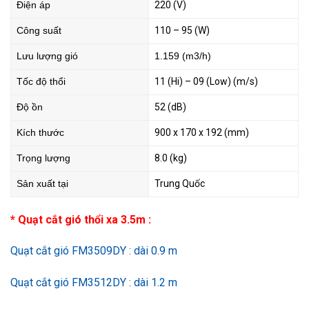
Điện áp
220 (V)
Công suất
110 – 95 (W)
Lưu lượng gió
1.159 (m3/h)
Tốc độ thổi
11 (Hi) – 09 (Low) (m/s)
Độ ồn
52 (dB)
Kích thước
900 x 170 x 192 (mm)
Trọng lượng
8.0 (kg)
Sản xuất tại
Trung Quốc
* Quạt cắt gió thổi xa 3.5m :
Quạt cắt gió FM3509DY : dài 0.9 m
Quạt cắt gió FM3512DY : dài 1.2 m