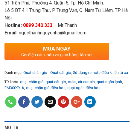
51 Trần Phú, Phường 4, Quận 5, Tp. Hồ Chí Minh.
Lô 5 BT 4.1 Trung Thư, P. Trung Văn, Q. Nam Từ Liêm, TP. Hà
Nội.
Hotline:
0899 340 333
– Mr Thanh
Email:
ngocthanhnguyenhai@gmail.com
MUA NGAY
Gọi điện xác nhận và giao hàng tận nơi
Danh mục:
Quạt chắn gió - Quạt cắt gió
,
Sử dụng remote điều khiển từ xa
Từ khóa:
quạt chắn gió
,
quạt cắt gió
,
oulai
,
air curtain
,
quạt ngăn lạnh
,
FM3009Y-A
,
quạt chặn gió điều hòa
,
quạt ngăn điều hòa
MÔ TẢ