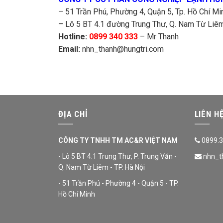
– 51 Trần Phú, Phường 4, Quận 5, Tp. Hồ Chí Mi
– Lô 5 BT 4.1 đường Trung Thư, Q. Nam Từ Liêm,
Hotline:
0899 340 333
– Mr Thanh
Email:
nhn_thanh@hungtri.com
ĐỊA CHỈ
LIÊN H
CÔNG TY TNHH TM AC&R VIỆT NAM
0899.3
- Lô 5 BT 4.1 Trung Thư, P. Trung Văn -
nhn_t
Q. Nam Từ Liêm - TP. Hà Nội
- 51 Trần Phú - Phường 4 - Quận 5 - TP.
Hồ Chí Minh