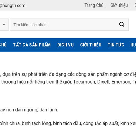
Trang Chủ
Giới thiệu
hungtri.com
CHỦ
TẤT CẢ SẢN PHẨM
DỊCH VỤ
GIỚI THIỆU
TIN TỨC
HƯ
ín, dựa trên sự phát triển đa dạng các dòng sản phẩm ngành cơ điệ
hương hiệu nổi tiếng trên thế giới: Tecumseh, Dixell, Emerson, F
áy nén dàn ngưng, dàn lạnh.
u, bình chứa, bình tách lỏng, bình tách dầu, công tắc áp suất, kính