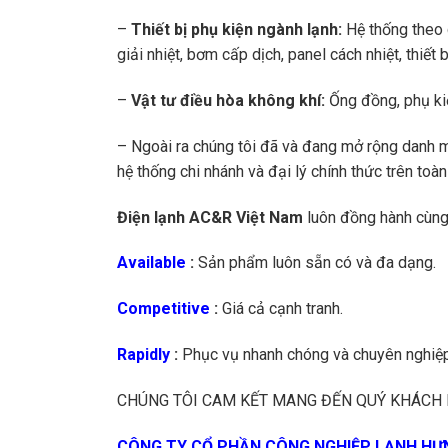
–
Thiết bị phụ kiện ngành lạnh:
Hệ thống theo d
giải nhiệt, bơm cấp dịch, panel cách nhiệt, thiế
–
Vật tư điều hòa không khí:
Ống đồng, phụ kiệ
– Ngoài ra chúng tôi đã và đang mở rộng danh 
hệ thống chi nhánh và đại lý chính thức trên toàn
Điện lạnh AC&R Việt Nam
luôn đồng hành cùng 
Available
:
Sản phẩm luôn sẵn có và đa dạng.
Competitive
:
Giá cả cạnh tranh.
Rapidly
:
Phục vụ nhanh chóng và chuyên nghiệp
CHÚNG TÔI CAM KẾT MANG ĐẾN QUÝ KHÁCH 
CÔNG TY CỔ PHẦN CÔNG NGHIỆP LẠNH HƯ