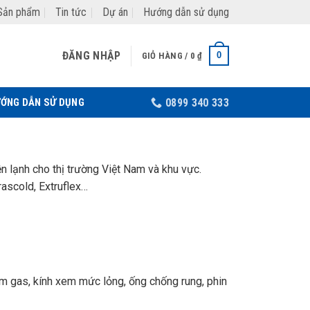
Sản phẩm
Tin tức
Dự án
Hướng dẫn sử dụng
ĐĂNG NHẬP
0
GIỎ HÀNG /
0
₫
ỚNG DẪN SỬ DỤNG
0899 340 333
n lạnh cho thị trường Việt Nam và khu vực.
rascold, Extruflex…
 xem gas, kính xem mức lỏng, ống chống rung, phin