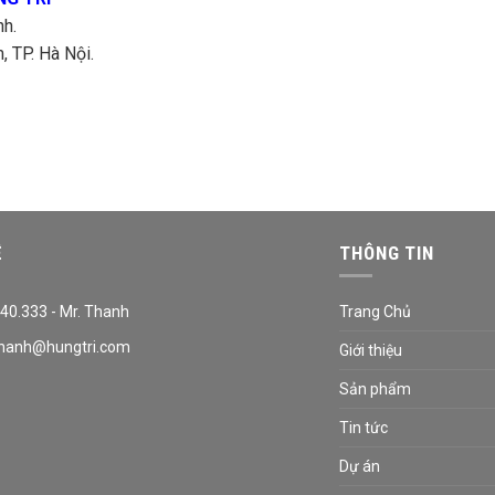
nh.
 TP. Hà Nội.
Ệ
THÔNG TIN
40.333 - Mr. Thanh
Trang Chủ
hanh@hungtri.com
Giới thiệu
Sản phẩm
Tin tức
Dự án