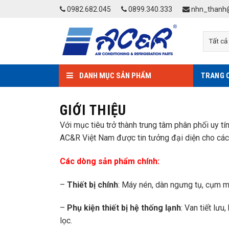
Skip
0982.682.045
0899.340.333
nhn_thanh@
to
content
DANH MỤC SẢN PHẨM
TRANG 
GIỚI THIỆU
Với mục tiêu trở thành trung tâm phân phối uy t
AC&R Việt Nam được tin tưởng đại diện cho các t
Các dòng sản phẩm chính:
–
Thiết bị chính
: Máy nén, dàn ngưng tụ, cụm m
–
Phụ kiện thiết bị hệ thống lạnh
: Van tiết lư
lọc.