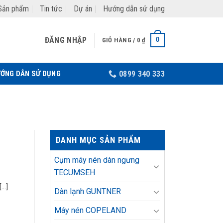
Sản phẩm
Tin tức
Dự án
Hướng dẫn sử dụng
ĐĂNG NHẬP
0
GIỎ HÀNG /
0
₫
ỚNG DẪN SỬ DỤNG
0899 340 333
DANH MỤC SẢN PHẨM
Cụm máy nén dàn ngưng
TECUMSEH
..]
Dàn lạnh GUNTNER
Máy nén COPELAND