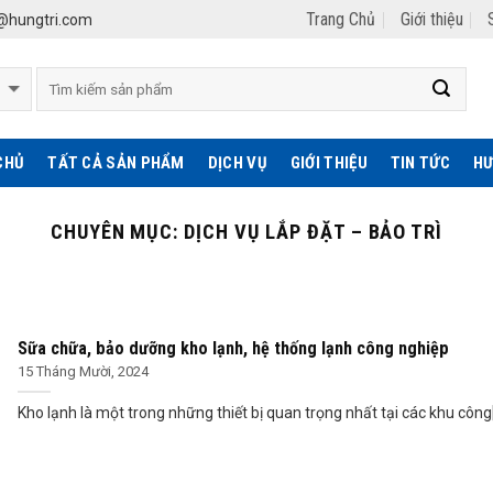
Trang Chủ
Giới thiệu
hungtri.com
CHỦ
TẤT CẢ SẢN PHẨM
DỊCH VỤ
GIỚI THIỆU
TIN TỨC
HƯ
CHUYÊN MỤC:
DỊCH VỤ LẮP ĐẶT – BẢO TRÌ
Sữa chữa, bảo dưỡng kho lạnh, hệ thống lạnh công nghiệp
15 Tháng Mười, 2024
Kho lạnh là một trong những thiết bị quan trọng nhất tại các khu công[.