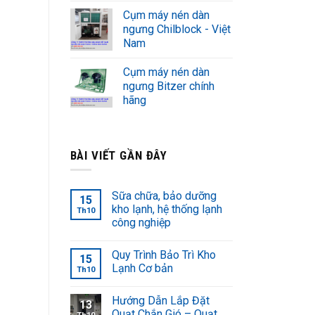
Cụm máy nén dàn
ngưng Chilblock - Việt
Nam
Cụm máy nén dàn
ngưng Bitzer chính
hãng
BÀI VIẾT GẦN ĐÂY
Sữa chữa, bảo dưỡng
15
kho lạnh, hệ thống lạnh
Th10
công nghiệp
Quy Trình Bảo Trì Kho
15
Lạnh Cơ bản
Th10
Hướng Dẫn Lắp Đặt
13
Quạt Chắn Gió – Quạt