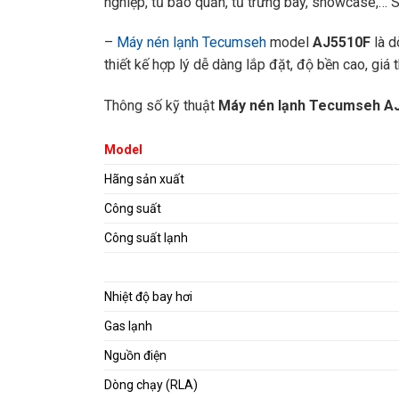
nghiệp, tủ bảo quản, tủ trưng bày, showcase,… 
–
Máy nén lạnh Tecumseh
model
AJ5510F
là 
thiết kế hợp lý dễ dàng lắp đặt, độ bền cao, giá t
Thông số kỹ thuật
Máy nén lạnh Tecumseh
A
Model
Hãng sản xuất
Công suất
Công suất lạnh
Nhiệt độ bay hơi
Gas lạnh
Nguồn điện
Dòng chạy (RLA)