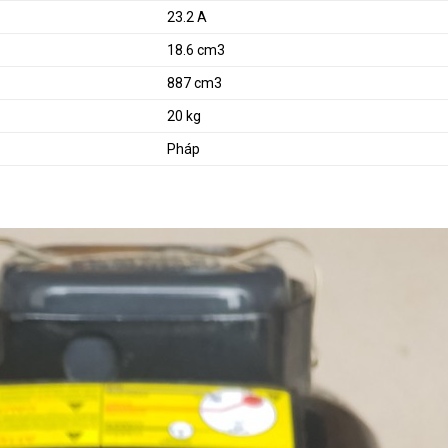
23.2 A
18.6 cm3
887 cm3
20 kg
Pháp