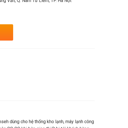
ng Văn, Q. Nam Từ Liêm, TP. Hà Nội.
mseh dùng cho hệ thống kho lạnh, máy lạnh công