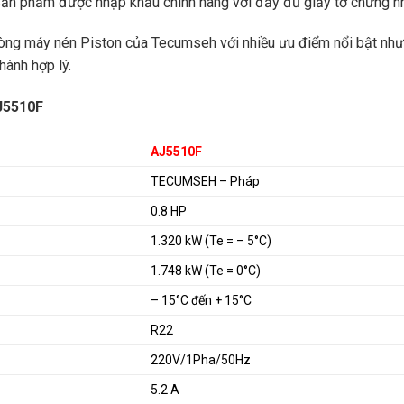
Sản phẩm được nhập khẩu chính hãng với đầy đủ giấy tờ chứng nhậ
dòng máy nén Piston của Tecumseh với nhiều ưu điểm nổi bật như :
hành hợp lý.
J5510F
AJ5510F
TECUMSEH – Pháp
0.8 HP
1.320 kW (Te = – 5°C)
1.748 kW (Te = 0°C)
– 15°C đến + 15°C
R22
220V/1Pha/50Hz
5.2 A