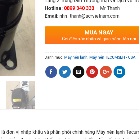
Tầng 2 Trung tâm Thương mại và Dịch vụ Tru
Hotline:
0899 340 333
– Mr Thanh
Email:
nhn_thanh@acrvietnam.com
MUA NGAY
Gọi điện xác nhận và giao hàng tận nơi
Danh mục:
Máy nén lạnh
,
Máy nén TECUMSEH - USA
là đơn vị nhập khẩu và phân phối chính hãng Máy nén lạnh Tecu