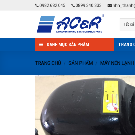
Skip
0982.682.045
0899.340.333
nhn_thanh@
to
content
DANH MỤC SẢN PHẨM
TRANG 
TRANG CHỦ
SẢN PHẨM
MÁY NÉN LẠNH
/
/