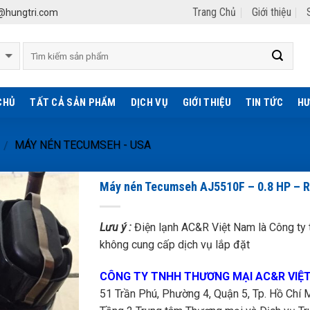
Trang Chủ
Giới thiệu
hungtri.com
CHỦ
TẤT CẢ SẢN PHẨM
DỊCH VỤ
GIỚI THIỆU
TIN TỨC
HƯ
MÁY NÉN TECUMSEH - USA
/
Máy nén Tecumseh AJ5510F – 0.8 HP – 
Lưu ý :
Điện lạnh AC&R Việt Nam là Công ty t
không cung cấp dịch vụ lắp đặt
CÔNG TY TNHH THƯƠNG MẠI AC&R VIỆ
51 Trần Phú, Phường 4, Quận 5, Tp. Hồ Chí M