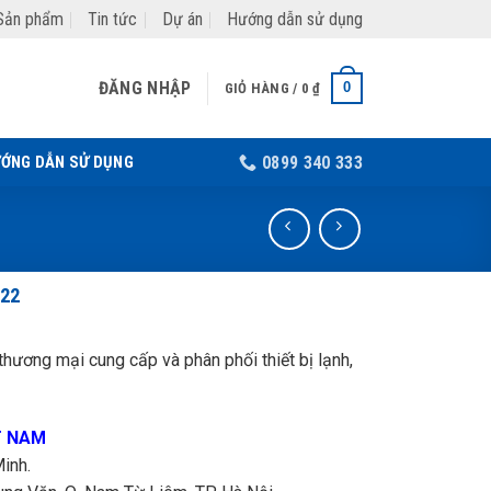
Sản phẩm
Tin tức
Dự án
Hướng dẫn sử dụng
ĐĂNG NHẬP
0
GIỎ HÀNG /
0
₫
ỚNG DẪN SỬ DỤNG
0899 340 333
R22
hương mại cung cấp và phân phối thiết bị lạnh,
T NAM
inh.