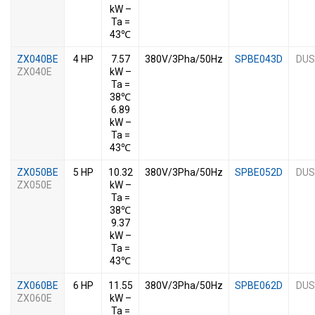
kW –
Ta =
43℃
ZX040BE
4 HP
7.57
380V/3Pha/50Hz
SPBE043D
DUS
ZX040E
kW –
Ta =
38℃
6.89
kW –
Ta =
43℃
ZX050BE
5 HP
10.32
380V/3Pha/50Hz
SPBE052D
DUS
ZX050E
kW –
Ta =
38℃
9.37
kW –
Ta =
43℃
ZX060BE
6 HP
11.55
380V/3Pha/50Hz
SPBE062D
DUS
ZX060E
kW –
Ta =