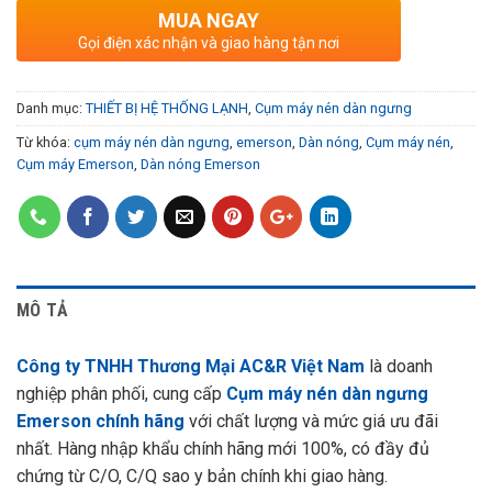
MUA NGAY
Gọi điện xác nhận và giao hàng tận nơi
Danh mục:
THIẾT BỊ HỆ THỐNG LẠNH
,
Cụm máy nén dàn ngưng
Từ khóa:
cụm máy nén dàn ngưng
,
emerson
,
Dàn nóng
,
Cụm máy nén
,
Cụm máy Emerson
,
Dàn nóng Emerson
MÔ TẢ
Công ty TNHH Thương Mại AC&R Việt Nam
là doanh
nghiệp phân phối, cung cấp
Cụm máy nén dàn ngưng
Emerson chính hãng
với chất lượng và mức giá ưu đãi
nhất. Hàng nhập khẩu chính hãng mới 100%, có đầy đủ
chứng từ C/O, C/Q sao y bản chính khi giao hàng.