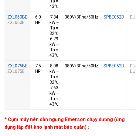
Ta =
43℃
ZXL060BE
6.0
7.34
380V/3Pha/50Hz
SPBE052D
DU
ZXL060E
HP
kW –
Ta =
32℃
6.79
kW –
Ta =
43℃
ZXL075BE
7.5
8.08
380V/3Pha/50Hz
SPBE052D
DU
ZXL075E
HP
kW –
DU
Ta =
32℃
7.63
kW –
Ta =
43℃
* Cụm máy nén dàn ngưng Emerson chạy dương (ứng
dụng lắp đặt kho lạnh mát bảo quản) :