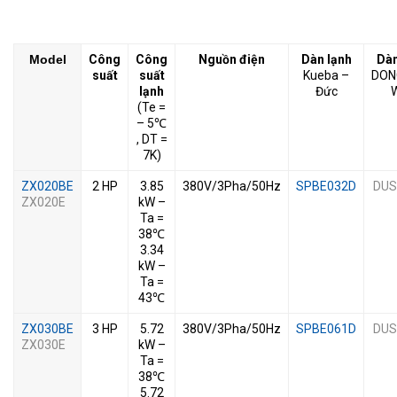
Model
Công
Công
Nguồn điện
Dàn lạnh
Dàn
suất
suất
Kueba –
DO
lạnh
Đức
(Te =
– 5℃
, DT =
7K)
ZX020BE
2 HP
3.85
380V/3Pha/50Hz
SPBE032D
DUS
ZX020E
kW –
Ta =
38℃
3.34
kW –
Ta =
43℃
ZX030BE
3 HP
5.72
380V/3Pha/50Hz
SPBE061D
DUS
ZX030E
kW –
Ta =
38℃
5.72