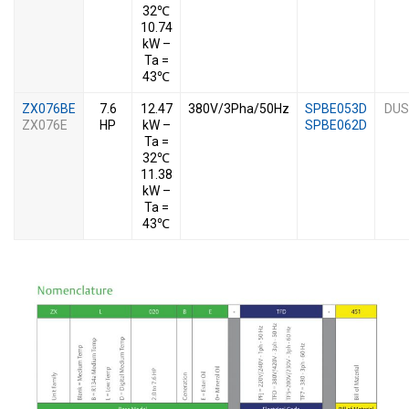
32℃
10.74
kW –
Ta =
43℃
ZX076BE
7.6
12.47
380V/3Pha/50Hz
SPBE053D
DUS
ZX076E
HP
kW –
SPBE062D
Ta =
32℃
11.38
kW –
Ta =
43℃