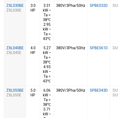
ZXL030BE
3.0
3.31
380V/3Pha/50Hz
SPBE032D
DU
ZXL030E
HP
kW –
Ta =
38℃
2.95
kW –
Ta =
43℃
ZXL040BE
4.0
5.27
380V/3Pha/50Hz
SPBE061D
DU
ZXL040E
HP
kW –
Ta =
38℃
4.93
kW –
Ta =
43℃
ZXL050BE
5.0
6.06
380V/3Pha/50Hz
SPBE043D
DU
ZXL050E
HP
kW –
DU
Ta =
38℃
5.71
kW –