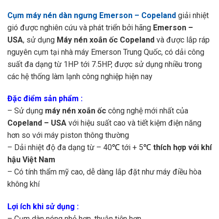
Cụm máy nén dàn ngưng Emerson – Copeland
giải nhiệt
gió được nghiên cứu và phát triển bởi hãng
Emerson –
USA
, sử dụng
Máy nén xoắn ốc Copeland
và được lắp ráp
nguyên cụm tại nhà máy Emerson Trung Quốc, có dải công
suất đa dạng từ 1HP tới 7.5HP, được sử dụng nhiều trong
các hệ thống làm lạnh công nghiệp hiện nay
Đặc điểm sản phẩm :
– Sử dụng
máy nén xoắn ốc
công nghệ mới nhất của
Copeland – USA
với hiệu suất cao và tiết kiệm điện năng
hơn so với máy piston thông thường
– Dải nhiệt độ đa dạng từ – 40
℃
tới + 5
℃
thích hợp với khí
hậu Việt Nam
– Có tính thẩm mỹ cao, dễ dàng lắp đặt như máy điều hòa
không khí
Lợi ích khi sử dụng :
– Cụm dàn nóng nhỏ hơn, thuận tiện hơn