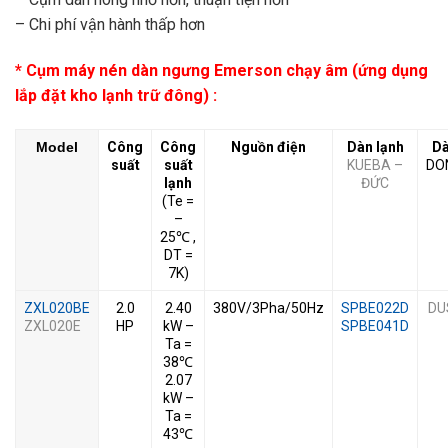
– Chi phí vận hành thấp hơn
* Cụm máy nén dàn ngưng Emerson chạy âm (ứng dụng
lắp đặt kho lạnh trữ đông) :
Model
Công
Công
Nguồn điện
Dàn lạnh
Dà
suất
suất
KUEBA –
DO
lạnh
ĐỨC
(Te =
–
25℃ ,
DT =
7K)
ZXL020BE
2.0
2.40
380V/3Pha/50Hz
SPBE022D
DU
ZXL020E
HP
kW –
SPBE041D
Ta =
38℃
2.07
kW –
Ta =
43℃