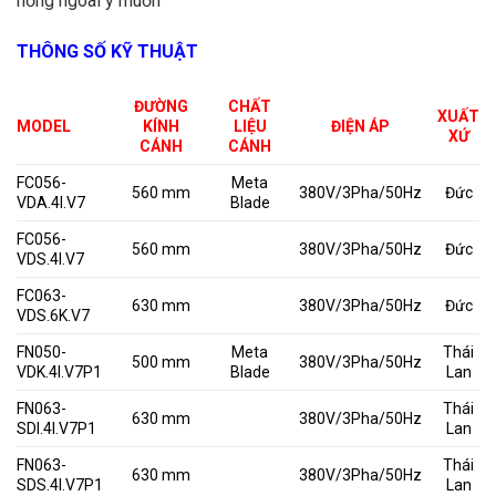
hỏng ngoài ý muốn
THÔNG SỐ KỸ THUẬT
ĐƯỜNG
CHẤT
XUẤT
MODEL
KÍNH
LIỆU
ĐIỆN ÁP
XỨ
CÁNH
CÁNH
FC056-
Meta
560 mm
380V/3Pha/50Hz
Đức
VDA.4I.V7
Blade
FC056-
560 mm
380V/3Pha/50Hz
Đức
VDS.4I.V7
FC063-
630 mm
380V/3Pha/50Hz
Đức
VDS.6K.V7
FN050-
Meta
Thái
500 mm
380V/3Pha/50Hz
VDK.4I.V7P1
Blade
Lan
FN063-
Thái
630 mm
380V/3Pha/50Hz
SDI.4I.V7P1
Lan
FN063-
Thái
630 mm
380V/3Pha/50Hz
SDS.4I.V7P1
Lan