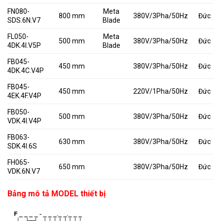
FN080-
Meta
800 mm
380V/3Pha/50Hz
Đức
SDS.6N.V7
Blade
FL050-
Meta
500 mm
380V/3Pha/50Hz
Đức
4DK.4I.V5P
Blade
FB045-
450 mm
380V/3Pha/50Hz
Đức
4DK.4C.V4P
FB045-
450 mm
220V/1Pha/50Hz
Đức
4EK.4F.V4P
FB050-
500 mm
380V/3Pha/50Hz
Đức
VDK.4I.V4P
FB063-
630 mm
380V/3Pha/50Hz
Đức
SDK.4I.6S
FH065-
650 mm
380V/3Pha/50Hz
Đức
VDK.6N.V7
Bảng mô tả MODEL thiết bị