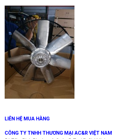
LIÊN HỆ MUA HÀNG
CÔNG TY TNHH THƯƠNG MẠI AC&R VIỆT NAM