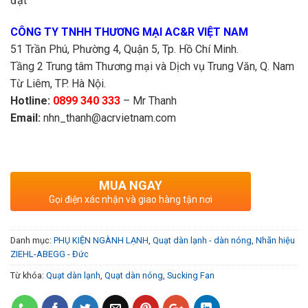
đặt
CÔNG TY TNHH THƯƠNG MẠI AC&R VIỆT NAM
51 Trần Phú, Phường 4, Quận 5, Tp. Hồ Chí Minh.
Tầng 2 Trung tâm Thương mại và Dịch vụ Trung Văn, Q. Nam
Từ Liêm, TP. Hà Nội.
Hotline:
0899 340 333
– Mr Thanh
Email:
nhn_thanh@acrvietnam.com
MUA NGAY
Gọi điện xác nhận và giao hàng tận nơi
Danh mục:
PHỤ KIỆN NGÀNH LẠNH
,
Quạt dàn lạnh - dàn nóng
,
Nhãn hiệu
ZIEHL-ABEGG - Đức
Từ khóa:
Quạt dàn lạnh
,
Quạt dàn nóng
,
Sucking Fan