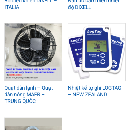
Bộ điều khiển DIXELL –
Đầu dò cảm biến nhiệt
ITALIA
độ DIXELL
Quạt dàn lạnh – Quạt
Nhiệt kế tự ghi LOGTAG
dàn nóng MAER –
– NEW ZEALAND
TRUNG QUỐC