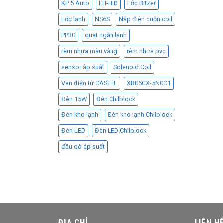
KP 5 Auto
LTI-HID
Lốc Bitzer
Lốc lạnh
NS6S
Nắp điện cuộn coil
PP30
quạt ngăn lạnh
rèm nhựa màu vàng
rèm nhựa pvc
sensor áp suất
Solenoid Coil
Van điện từ CASTEL
XR06CX-5N0C1
Đèn 15W
Đèn Chilblock
Đèn kho lạnh
Đèn kho lạnh Chilblock
Đèn LED
Đèn LED Chilblock
đầu dò áp suất
ĐỊA CHỈ
LIÊN H