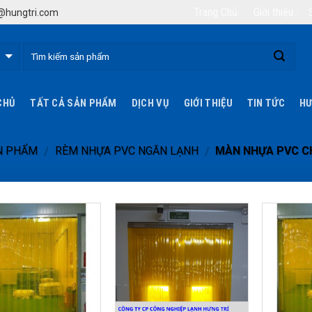
Trang Chủ
Giới thiệu
hungtri.com
CHỦ
TẤT CẢ SẢN PHẨM
DỊCH VỤ
GIỚI THIỆU
TIN TỨC
HƯ
N PHẨM
RÈM NHỰA PVC NGĂN LẠNH
MÀN NHỰA PVC C
/
/