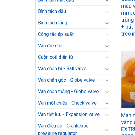
màu v
Bình tách dầu
mm, c
trùng
Bình tách lỏng
+ bát 
treo i
Công tắc áp suất
Van điện từ
Cuộn coil điện từ
Van chặn bi - Ball valve
Van chặn góc - Globe valve
Van chặn thẳng - Globe valve
Van một chiều - Check valve
Van tiết lưu - Expansion valve
Màn 
vàng 
Van điều áp - Crankcase
EXTR
pressure regulator