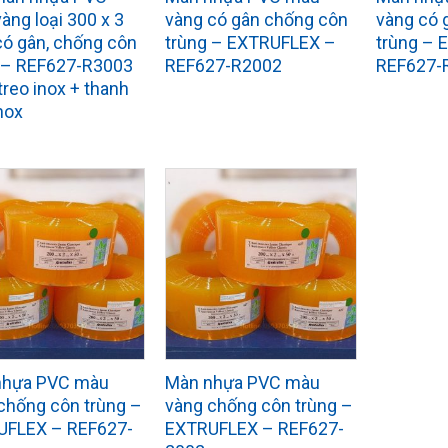
àng loại 300 x 3
vàng có gân chống côn
vàng có 
ó gân, chống côn
trùng – EXTRUFLEX –
trùng –
 – REF627-R3003
REF627-R2002
REF627-
treo inox + thanh
nox
nhựa PVC màu
Màn nhựa PVC màu
chống côn trùng –
vàng chống côn trùng –
UFLEX – REF627-
EXTRUFLEX – REF627-