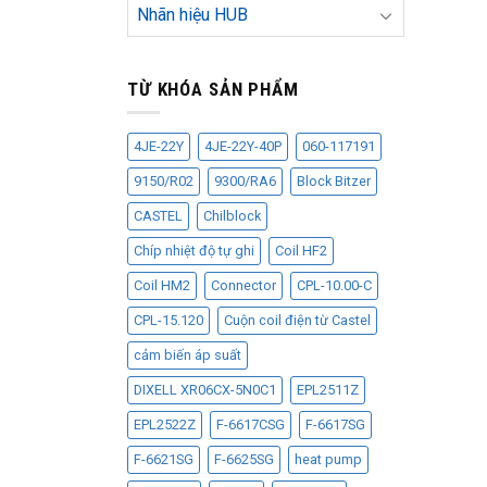
Nhãn hiệu HUB
TỪ KHÓA SẢN PHẨM
4JE-22Y
4JE-22Y-40P
060-117191
9150/R02
9300/RA6
Block Bitzer
CASTEL
Chilblock
Chíp nhiệt độ tự ghi
Coil HF2
Coil HM2
Connector
CPL-10.00-C
CPL-15.120
Cuộn coil điện từ Castel
cảm biến áp suất
DIXELL XR06CX-5N0C1
EPL2511Z
EPL2522Z
F-6617CSG
F-6617SG
F-6621SG
F-6625SG
heat pump