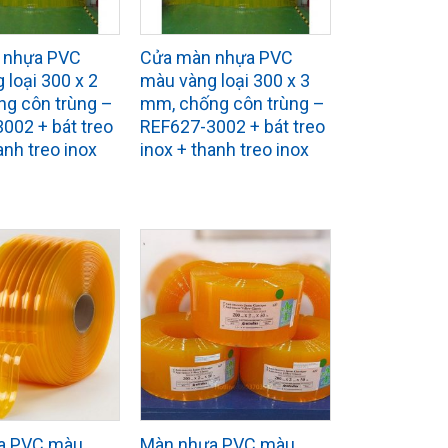
 nhựa PVC
Cửa màn nhựa PVC
 loại 300 x 2
màu vàng loại 300 x 3
g côn trùng –
mm, chống côn trùng –
002 + bát treo
REF627-3002 + bát treo
anh treo inox
inox + thanh treo inox
a PVC màu
Màn nhựa PVC màu