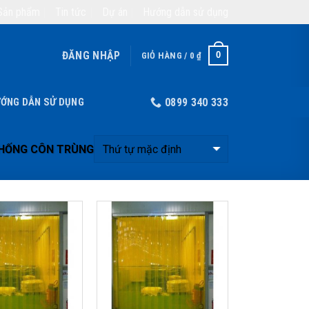
Sản phẩm
Tin tức
Dự án
Hướng dẫn sử dụng
ĐĂNG NHẬP
0
GIỎ HÀNG /
0
₫
ỚNG DẪN SỬ DỤNG
0899 340 333
HỐNG CÔN TRÙNG