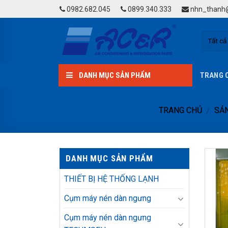
Skip
0982.682.045
0899.340.333
nhn_thanh@
to
content
DANH MỤC SẢN PHẨM
TRANG 
TRANG CHỦ
SẢ
/
DANH MỤC SẢN PHẨM
THIẾT BỊ HỆ THỐNG LẠNH
Cụm máy nén dàn ngưng
Cụm máy nén dàn ngưng