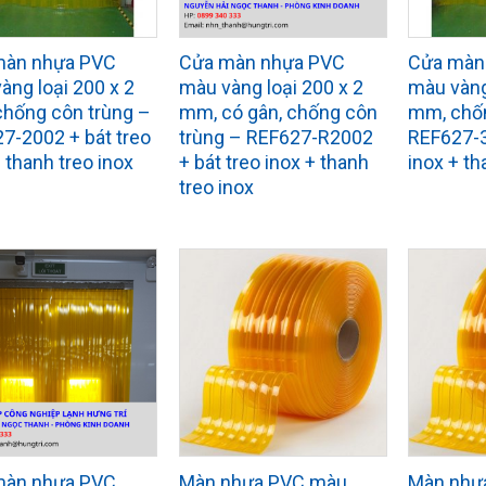
màn nhựa PVC
Cửa màn nhựa PVC
Cửa màn
àng loại 200 x 2
màu vàng loại 200 x 2
màu vàng
hống côn trùng –
mm, có gân, chống côn
mm, chốn
7-2002 + bát treo
trùng – REF627-R2002
REF627-3
 thanh treo inox
+ bát treo inox + thanh
inox + th
treo inox
màn nhựa PVC
Màn nhựa PVC màu
Màn nhự