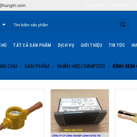
Trang Chủ
Giới thiệu
hungtri.com
CHỦ
TẤT CẢ SẢN PHẨM
DỊCH VỤ
GIỚI THIỆU
TIN TỨC
HƯ
NG CHỦ
SẢN PHẨM
NHÃN HIỆU DANFOSS
KÍNH XEM
/
/
/