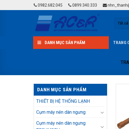
Skip
0982.682.045
0899.340.333
nhn_thanh@
to
content
DANH MỤC SẢN PHẨM
TRANG 
TRA
DANH MỤC SẢN PHẨM
THIẾT BỊ HỆ THỐNG LẠNH
Cụm máy nén dàn ngưng
Cụm máy nén dàn ngưng