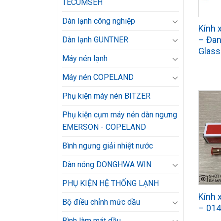
TECUMSEH
Dàn lạnh công nghiệp
Kính
– Đan
Dàn lạnh GUNTNER
Glass
Máy nén lạnh
Máy nén COPELAND
Phụ kiện máy nén BITZER
Phụ kiện cụm máy nén dàn ngưng
EMERSON - COPELAND
Bình ngưng giải nhiệt nước
Dàn nóng DONGHWA WIN
PHỤ KIỆN HỆ THỐNG LẠNH
Kính 
Bộ điều chỉnh mức dầu
– 01
Bình làm mát dầu