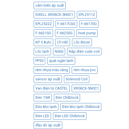
cảm biến áp suất
DIXELL XR06CX-5N0C1
EPL2511Z
EPL2522Z
F-6617CSG
F-6617SG
F-6621SG
F-6625SG
heat pump
KP 5 Auto
LTI-HID
Lốc Bitzer
Lốc lạnh
NS6S
Nắp điện cuộn coil
PP30
quạt ngăn lạnh
rèm nhựa màu vàng
rèm nhựa pvc
sensor áp suất
Solenoid Coil
Van điện từ CASTEL
XR06CX-5N0C1
Đèn 15W
Đèn Chilblock
Đèn kho lạnh
Đèn kho lạnh Chilblock
Đèn LED
Đèn LED Chilblock
đầu dò áp suất