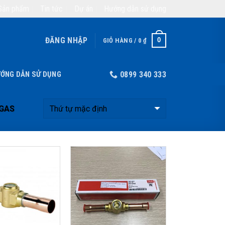
Sản phẩm
Tin tức
Dự án
Hướng dẫn sử dụng
ĐĂNG NHẬP
0
GIỎ HÀNG /
0
₫
ỚNG DẪN SỬ DỤNG
0899 340 333
 GAS