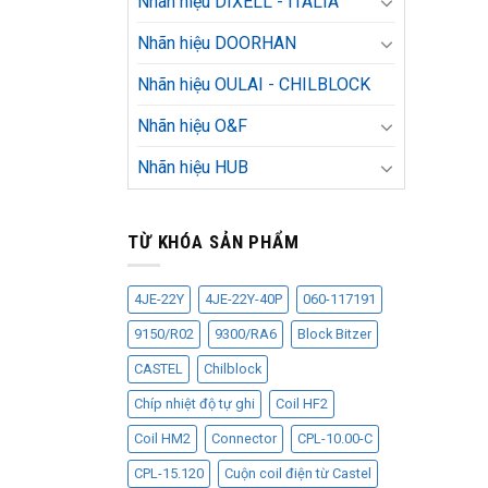
Nhãn hiệu DIXELL - ITALIA
Nhãn hiệu DOORHAN
Nhãn hiệu OULAI - CHILBLOCK
Nhãn hiệu O&F
Nhãn hiệu HUB
TỪ KHÓA SẢN PHẨM
4JE-22Y
4JE-22Y-40P
060-117191
9150/R02
9300/RA6
Block Bitzer
CASTEL
Chilblock
Chíp nhiệt độ tự ghi
Coil HF2
Coil HM2
Connector
CPL-10.00-C
CPL-15.120
Cuộn coil điện từ Castel