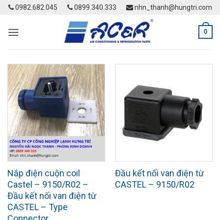
Skip
0982.682.045
0899.340.333
nhn_thanh@hungtri.com
to
content
0
Nắp điện cuộn coil
Đầu kết nối van điện từ
Castel – 9150/R02 –
CASTEL – 9150/R02
Đầu kết nối van điện từ
CASTEL – Type
Connector