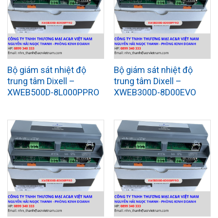
Bộ giám sát nhiệt độ
Bộ giám sát nhiệt độ
trung tâm Dixell –
trung tâm Dixell –
XWEB500D-8L000PPRO
XWEB300D-8D00EVO