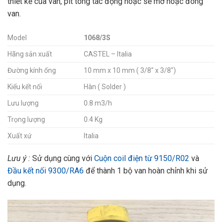
thiết kế của van, pít tông tác động hoặc sẽ mở hoặc đóng
van.
Model
1068/3S
Hãng sản xuất
CASTEL – Italia
Đường kính ống
10 mm x 10 mm ( 3/8″ x 3/8″)
Kiểu kết nối
Hàn ( Solder )
Lưu lượng
0.8 m3/h
Trọng lượng
0.4 Kg
Xuất xứ
Italia
Lưu ý :
Sử dụng cùng với
Cuộn coil điện từ 9150/R02
và
Đầu kết nối 9300/RA6
để thành 1 bộ van hoàn chỉnh khi sử
dụng.