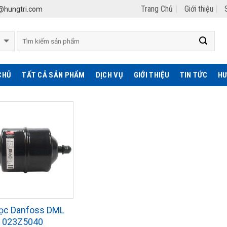
Trang Chủ
Giới thiệu
hungtri.com
CHỦ
TẤT CẢ SẢN PHẨM
DỊCH VỤ
GIỚI THIỆU
TIN TỨC
HƯ
lọc Danfoss DML
– 023Z5040