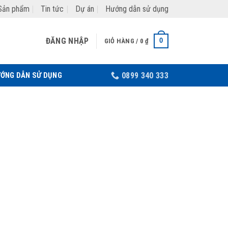
Sản phẩm
Tin tức
Dự án
Hướng dẫn sử dụng
ĐĂNG NHẬP
0
GIỎ HÀNG /
0
₫
ỚNG DẪN SỬ DỤNG
0899 340 333