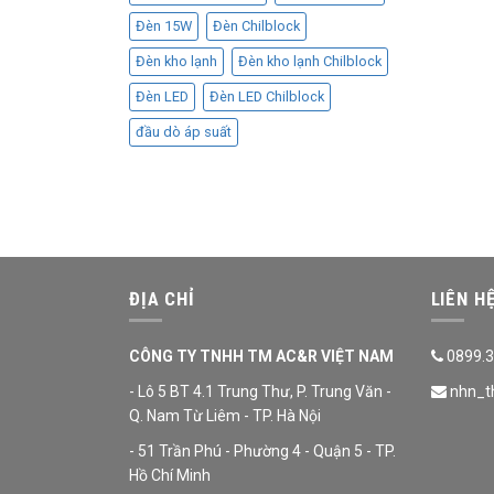
Đèn 15W
Đèn Chilblock
Đèn kho lạnh
Đèn kho lạnh Chilblock
Đèn LED
Đèn LED Chilblock
đầu dò áp suất
ĐỊA CHỈ
LIÊN H
CÔNG TY TNHH TM AC&R VIỆT NAM
0899.3
- Lô 5 BT 4.1 Trung Thư, P. Trung Văn -
nhn_t
Q. Nam Từ Liêm - TP. Hà Nội
- 51 Trần Phú - Phường 4 - Quận 5 - TP.
Hồ Chí Minh