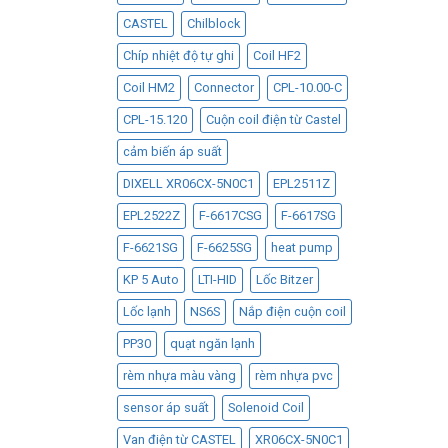
CASTEL
Chilblock
Chíp nhiệt độ tự ghi
Coil HF2
Coil HM2
Connector
CPL-10.00-C
CPL-15.120
Cuộn coil điện từ Castel
cảm biến áp suất
DIXELL XR06CX-5N0C1
EPL2511Z
EPL2522Z
F-6617CSG
F-6617SG
F-6621SG
F-6625SG
heat pump
KP 5 Auto
LTI-HID
Lốc Bitzer
Lốc lạnh
NS6S
Nắp điện cuộn coil
PP30
quạt ngăn lạnh
rèm nhựa màu vàng
rèm nhựa pvc
sensor áp suất
Solenoid Coil
Van điện từ CASTEL
XR06CX-5N0C1