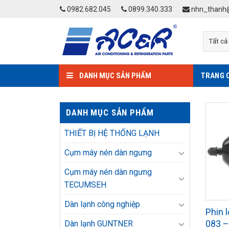
Skip
0982.682.045
0899.340.333
nhn_thanh@
to
content
DANH MỤC SẢN PHẨM
TRANG 
DANH MỤC SẢN PHẨM
THIẾT BỊ HỆ THỐNG LẠNH
Cụm máy nén dàn ngưng
Cụm máy nén dàn ngưng
TECUMSEH
Dàn lạnh công nghiệp
Phin 
083 
Dàn lạnh GUNTNER