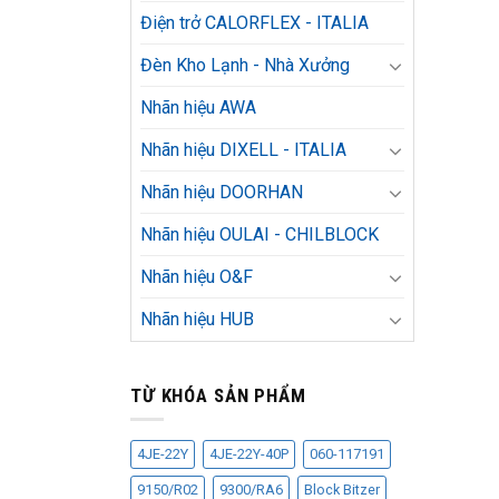
Điện trở CALORFLEX - ITALIA
Đèn Kho Lạnh - Nhà Xưởng
Nhãn hiệu AWA
Nhãn hiệu DIXELL - ITALIA
Nhãn hiệu DOORHAN
Nhãn hiệu OULAI - CHILBLOCK
Nhãn hiệu O&F
Nhãn hiệu HUB
TỪ KHÓA SẢN PHẨM
4JE-22Y
4JE-22Y-40P
060-117191
9150/R02
9300/RA6
Block Bitzer