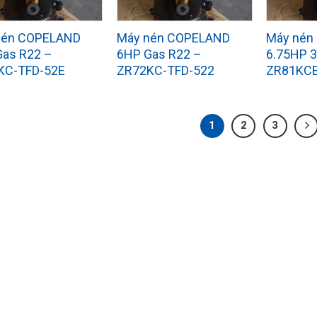
nén COPELAND
Máy nén COPELAND
Máy nén
as R22 –
6HP Gas R22 –
6.75HP 
KC-TFD-52E
ZR72KC-TFD-522
ZR81KCE
1
2
3