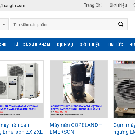
Trang Chủ
Giới thiệu
hungtri.com
CHỦ
TẤT CẢ SẢN PHẨM
DỊCH VỤ
GIỚI THIỆU
TIN TỨC
HƯ
máy nén dàn
Máy nén COPELAND –
Cụm máy
g Emerson ZX ZXL
EMERSON
ngưng E