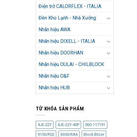
Điện trở CALORFLEX - ITALIA
Đèn Kho Lạnh - Nhà Xưởng
Nhãn hiệu AWA
Nhãn hiệu DIXELL - ITALIA
Nhãn hiệu DOORHAN
Nhãn hiệu OULAI - CHILBLOCK
Nhãn hiệu O&F
Nhãn hiệu HUB
TỪ KHÓA SẢN PHẨM
4JE-22Y
4JE-22Y-40P
060-117191
9150/R02
9300/RA6
Block Bitzer