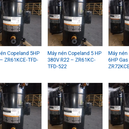
én Copeland 5HP
Máy nén Copeland 5 HP
Máy nén
 – ZR61KCE-TFD-
380V R22 – ZR61KC-
6HP Gas
TFD-522
ZR72KCE