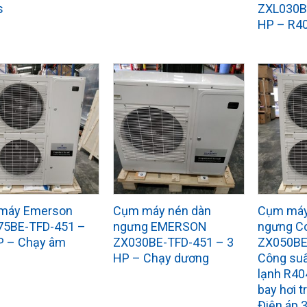
s
ZXL030B
HP – R4
máy Emerson
Cụm máy nén dàn
Cụm máy
75BE-TFD-451 –
ngưng EMERSON
ngưng C
P – Chạy âm
ZX030BE-TFD-451 – 3
ZX050BE
HP – Chạy dương
Công suấ
lạnh R40
bay hơi t
Điện áp 