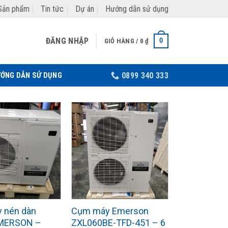
Sản phẩm
Tin tức
Dự án
Hướng dẫn sử dụng
ĐĂNG NHẬP
0
GIỎ HÀNG /
0
₫
ỚNG DẪN SỬ DỤNG
0899 340 333
 nén dàn
Cụm máy Emerson
MERSON –
ZXL060BE-TFD-451 – 6