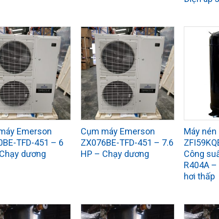
máy Emerson
Cụm máy Emerson
Máy nén
0BE-TFD-451 – 6
ZX076BE-TFD-451 – 7.6
ZFI59KQ
 Chạy dương
HP – Chạy dương
Công suấ
R404A – 
hơi thấp