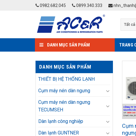
Skip
0982.682.045
0899.340.333
nhn_thanh@
to
content
DANH MỤC SẢN PHẨM
TRANG 
DANH MỤC SẢN PHẨM
THIẾT BỊ HỆ THỐNG LẠNH
Cụm máy nén dàn ngưng
Cụm máy nén dàn ngưng
TECUMSEH
Dàn lạnh công nghiệp
Cụm 
ngưn
Dàn lạnh GUNTNER