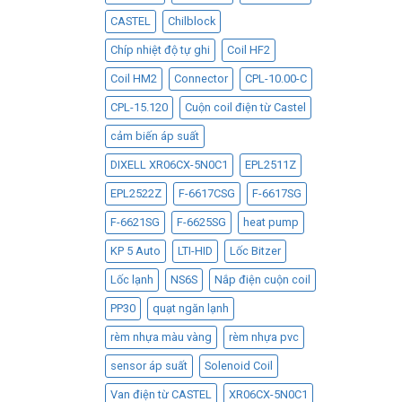
CASTEL
Chilblock
Chíp nhiệt độ tự ghi
Coil HF2
Coil HM2
Connector
CPL-10.00-C
CPL-15.120
Cuộn coil điện từ Castel
cảm biến áp suất
DIXELL XR06CX-5N0C1
EPL2511Z
EPL2522Z
F-6617CSG
F-6617SG
F-6621SG
F-6625SG
heat pump
KP 5 Auto
LTI-HID
Lốc Bitzer
Lốc lạnh
NS6S
Nắp điện cuộn coil
PP30
quạt ngăn lạnh
rèm nhựa màu vàng
rèm nhựa pvc
sensor áp suất
Solenoid Coil
Van điện từ CASTEL
XR06CX-5N0C1