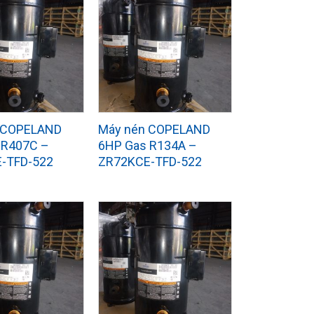
 COPELAND
Máy nén COPELAND
 R407C –
6HP Gas R134A –
-TFD-522
ZR72KCE-TFD-522