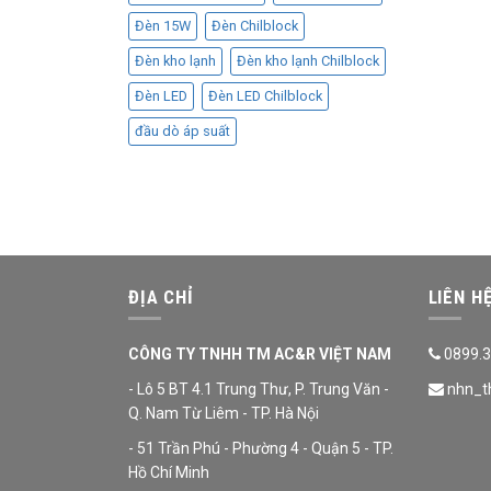
Đèn 15W
Đèn Chilblock
Đèn kho lạnh
Đèn kho lạnh Chilblock
Đèn LED
Đèn LED Chilblock
đầu dò áp suất
ĐỊA CHỈ
LIÊN H
CÔNG TY TNHH TM AC&R VIỆT NAM
0899.3
- Lô 5 BT 4.1 Trung Thư, P. Trung Văn -
nhn_t
Q. Nam Từ Liêm - TP. Hà Nội
- 51 Trần Phú - Phường 4 - Quận 5 - TP.
Hồ Chí Minh