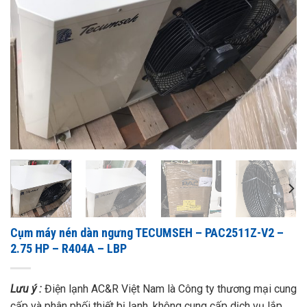
Cụm máy nén dàn ngưng TECUMSEH – PAC2511Z-V2 –
2.75 HP – R404A – LBP
Lưu ý :
Điện lạnh AC&R Việt Nam là Công ty thương mại cung
cấp và phân phối thiết bị lạnh, không cung cấp dịch vụ lắp