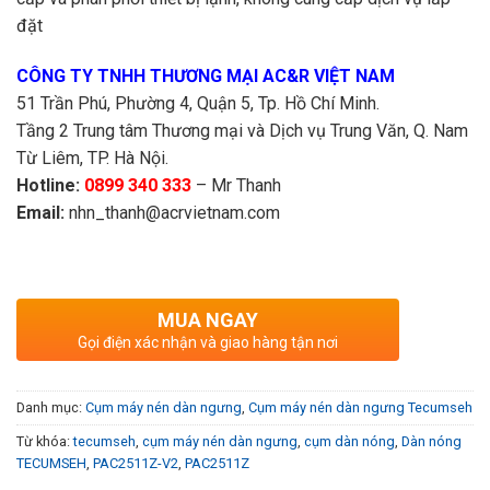
đặt
CÔNG TY TNHH THƯƠNG MẠI AC&R VIỆT NAM
51 Trần Phú, Phường 4, Quận 5, Tp. Hồ Chí Minh.
Tầng 2 Trung tâm Thương mại và Dịch vụ Trung Văn, Q. Nam
Từ Liêm, TP. Hà Nội.
Hotline:
0899 340 333
– Mr Thanh
Email:
nhn_thanh@acrvietnam.com
MUA NGAY
Gọi điện xác nhận và giao hàng tận nơi
Danh mục:
Cụm máy nén dàn ngưng
,
Cụm máy nén dàn ngưng Tecumseh
Từ khóa:
tecumseh
,
cụm máy nén dàn ngưng
,
cụm dàn nóng
,
Dàn nóng
TECUMSEH
,
PAC2511Z-V2
,
PAC2511Z