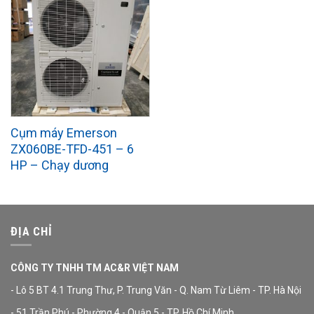
Cụm máy Emerson
ZX060BE-TFD-451 – 6
HP – Chạy dương
ĐỊA CHỈ
CÔNG TY TNHH TM AC&R VIỆT NAM
- Lô 5 BT 4.1 Trung Thư, P. Trung Văn - Q. Nam Từ Liêm - TP. Hà Nội
- 51 Trần Phú - Phường 4 - Quận 5 - TP. Hồ Chí Minh