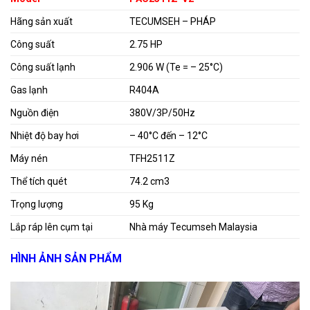
Hãng sản xuất
TECUMSEH – PHÁP
Công suất
2.75 HP
Công suất lạnh
2.906 W (Te = – 25°C)
Gas lạnh
R404A
Nguồn điện
380V/3P/50Hz
Nhiệt độ bay hơi
– 40°C đến – 12°C
Máy nén
TFH2511Z
Thể tích quét
74.2 cm3
Trọng lượng
95 Kg
Lắp ráp lên cụm tại
Nhà máy Tecumseh Malaysia
HÌNH ẢNH SẢN PHẨM