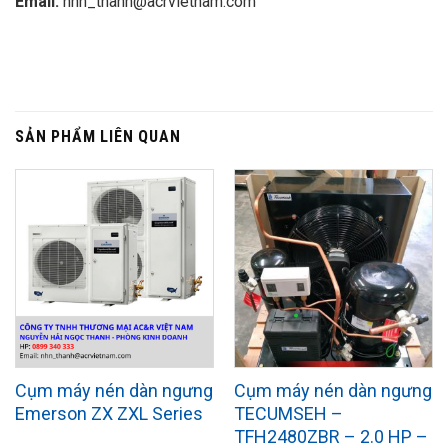
Email:
nhn_thanh@acrvietnam.com
SẢN PHẨM LIÊN QUAN
Cụm máy nén dàn ngưng
Cụm máy nén dàn ngưng
Emerson ZX ZXL Series
TECUMSEH –
TFH2480ZBR – 2.0 HP –