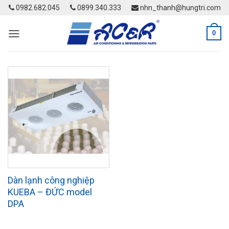
Skip
0982.682.045
0899.340.333
nhn_thanh@hungtri.com
to
content
0
Dàn lạnh công nghiệp
KUEBA – ĐỨC model
DPA