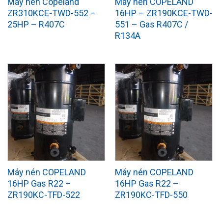
Máy nén Copeland
Máy nén COPELAND
ZR310KCE-TWD-552 –
16HP – ZR190KCE-TWD-
25HP – R407C
551 – Gas R407C /
R134A
Máy nén COPELAND
Máy nén COPELAND
16HP Gas R22 –
16HP Gas R22 –
ZR190KC-TFD-522
ZR190KC-TFD-550