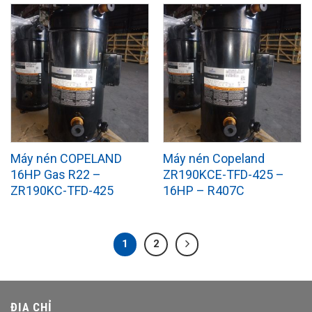
Máy nén COPELAND
Máy nén Copeland
16HP Gas R22 –
ZR190KCE-TFD-425 –
ZR190KC-TFD-425
16HP – R407C
1
2
ĐỊA CHỈ