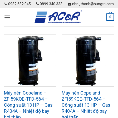
Skip
0982.682.045
0899.340.333
nhn_thanh@hungtri.com
to
content
0
Máy nén Copeland –
Máy nén Copeland
ZFI59KQE-TFD-564 –
ZFI59KQE-TFD-564 –
Công suất 13 HP – Gas
Công suất 13 HP – Gas
R404A – Nhiệt độ bay
R404A – Nhiệt độ bay
hơi thấp
hơi thấp