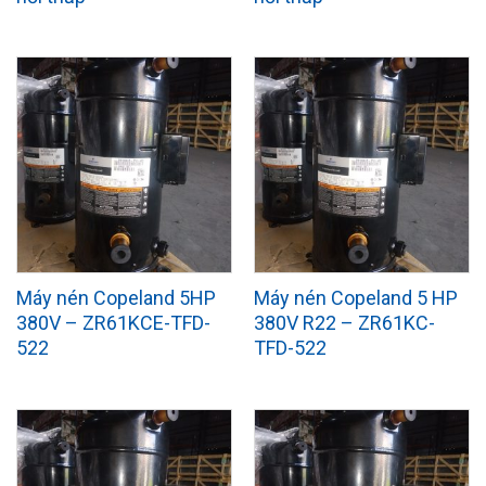
Máy nén Copeland 5HP
Máy nén Copeland 5 HP
380V – ZR61KCE-TFD-
380V R22 – ZR61KC-
522
TFD-522