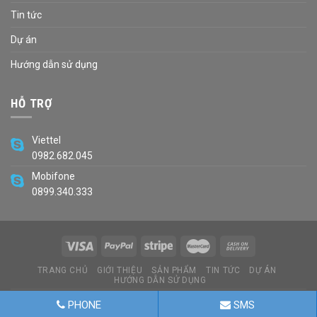
Tin tức
Dự án
Hướng dẫn sử dụng
HỖ TRỢ
Viettel
0982.682.045
Mobifone
0899.340.333
TRANG CHỦ
GIỚI THIỆU
SẢN PHẨM
TIN TỨC
DỰ ÁN
HƯỚNG DẪN SỬ DỤNG
Copyright 2026 ©
Developed By Balloon.vn
PHONE
SMS