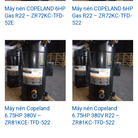
Máy nén COPELAND 6HP
Máy nén COPELAND 6HP
Gas R22 – ZR72KC-TFD-
Gas R22 – ZR72KC-TFD-
52E
522
Máy nén Copeland
Máy nén Copeland
6.75HP 380V –
6.75HP 380V R22 –
ZR81KCE-TFD-522
ZR81KC-TFD-522