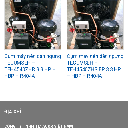
Cụm máy nén dàn ngưng
Cụm máy nén dàn ngưng
TECUMSEH –
TECUMSEH –
TFH4540ZHR 3.3 HP –
TFH4540ZHR EP 3.3 HP
HBP – R404A
– HBP – R404A
ĐỊA CHỈ
CÔNG TY TNHH TM AC&R VIỆT NAM