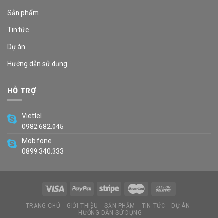
Sản phẩm
Tin tức
Dự án
Hướng dẫn sử dụng
HỖ TRỢ
Viettel
0982.682.045
Mobifone
0899.340.333
TRANG CHỦ
GIỚI THIỆU
SẢN PHẨM
TIN TỨC
DỰ ÁN
HƯỚNG DẪN SỬ DỤNG