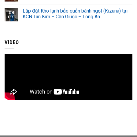
Lắp đặt Kho lạnh bảo quản bánh ngọt (Kizuna) tại
08
KCN Tân Kim – Cần Giuộc – Long An
Th10
VIDEO