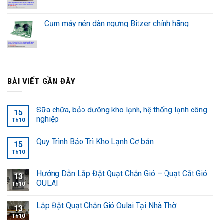
Cụm máy nén dàn ngưng Bitzer chính hãng
BÀI VIẾT GẦN ĐÂY
Sữa chữa, bảo dưỡng kho lạnh, hệ thống lạnh công
15
nghiệp
Th10
Quy Trình Bảo Trì Kho Lạnh Cơ bản
15
Th10
Hướng Dẫn Lắp Đặt Quạt Chắn Gió – Quạt Cắt Gió
13
OULAI
Th10
Lắp Đặt Quạt Chắn Gió Oulai Tại Nhà Thờ
13
Th10