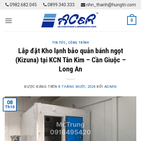
Skip
0982.682.045
0899.340.333
nhn_thanh@hungtri.com
to
content
0
TIN TỨC
,
CÔNG TRÌNH
Lắp đặt Kho lạnh bảo quản bánh ngọt
(Kizuna) tại KCN Tân Kim – Cần Giuộc –
Long An
ĐƯỢC ĐĂNG TRÊN
8 THÁNG MƯỜI, 2024
BỞI
ADMIN
08
Th10