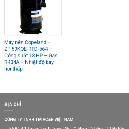
Máy nén Copeland –
ZFI59KQE-TFD-564 –
Công suất 13 HP – Gas
R404A – Nhiệt độ bay
hơi thấp
ĐỊA CHỈ
CÔNG TY TNHH TM AC&R VIỆT NAM
- Lô 5 BT 4.1 Trung Thư, P. Trung Văn - Q. Nam Từ Liêm - TP. Hà Nội