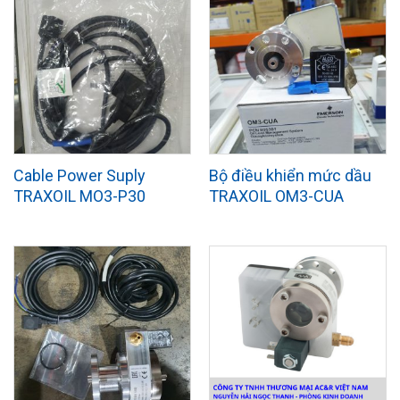
Cable Power Suply
Bộ điều khiển mức dầu
TRAXOIL MO3-P30
TRAXOIL OM3-CUA