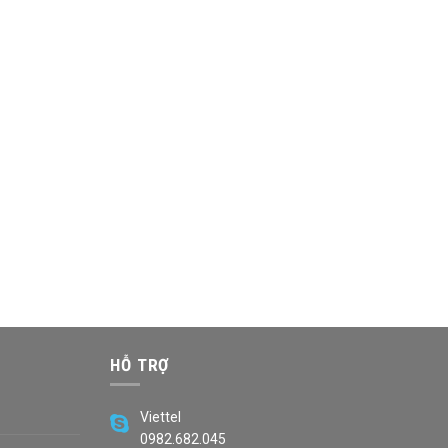
HỖ TRỢ
Viettel
0982.682.045