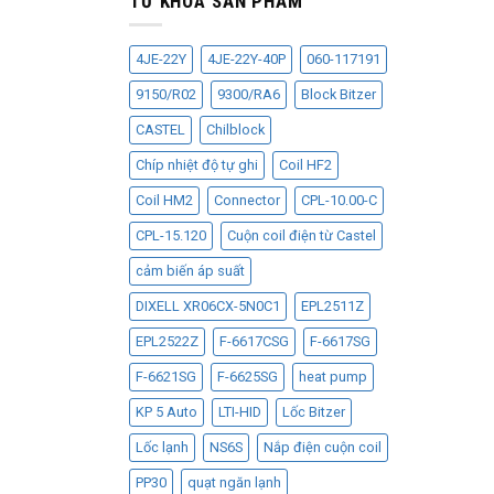
TỪ KHÓA SẢN PHẨM
4JE-22Y
4JE-22Y-40P
060-117191
9150/R02
9300/RA6
Block Bitzer
CASTEL
Chilblock
Chíp nhiệt độ tự ghi
Coil HF2
Coil HM2
Connector
CPL-10.00-C
CPL-15.120
Cuộn coil điện từ Castel
cảm biến áp suất
DIXELL XR06CX-5N0C1
EPL2511Z
EPL2522Z
F-6617CSG
F-6617SG
F-6621SG
F-6625SG
heat pump
KP 5 Auto
LTI-HID
Lốc Bitzer
Lốc lạnh
NS6S
Nắp điện cuộn coil
PP30
quạt ngăn lạnh