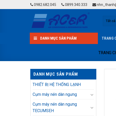
Skip
0982.682.045
0899.340.333
nhn_thanh@
to
content
DANH MỤC SẢN PHẨM
TRANG 
TRANG C
DANH MỤC SẢN PHẨM
THIẾT BỊ HỆ THỐNG LẠNH
Cụm máy nén dàn ngưng
Cụm máy nén dàn ngưng
TECUMSEH