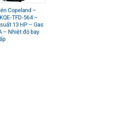
én Copeland –
9KQE-TFD-564 –
suất 13 HP – Gas
 – Nhiệt độ bay
hấp