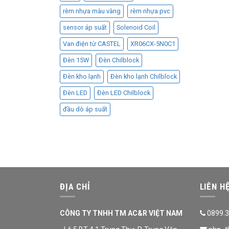
rèm nhựa màu vàng
rèm nhựa pvc
sensor áp suất
Solenoid Coil
Van điện từ CASTEL
XR06CX-5N0C1
Đèn 15W
Đèn Chilblock
Đèn kho lạnh
Đèn kho lạnh Chilblock
Đèn LED
Đèn LED Chilblock
đầu dò áp suất
ĐỊA CHỈ
LIÊN H
CÔNG TY TNHH TM AC&R VIỆT NAM
0899.3