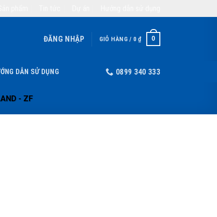
Sản phẩm
Tin tức
Dự án
Hướng dẫn sử dụng
ĐĂNG NHẬP
0
GIỎ HÀNG /
0
₫
ỚNG DẪN SỬ DỤNG
0899 340 333
AND - ZF