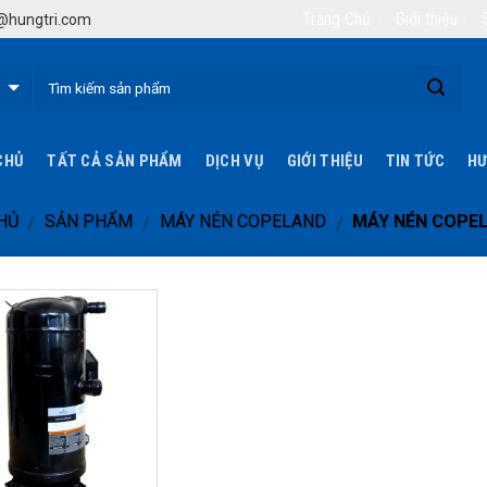
Trang Chủ
Giới thiệu
hungtri.com
CHỦ
TẤT CẢ SẢN PHẨM
DỊCH VỤ
GIỚI THIỆU
TIN TỨC
HƯ
HỦ
SẢN PHẨM
MÁY NÉN COPELAND
MÁY NÉN COPEL
/
/
/