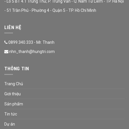
- Lô 5 BT 4.1 Trung Thư, P. Trung Văn - Q. Nam Từ Liêm - TP. Hà Nội
- 51 Trần Phú - Phường 4 - Quận 5 - TP. Hồ Chí Minh
LIÊN HỆ
0899.340.333 - Mr. Thanh
nhn_thanh@hungtri.com
THÔNG TIN
Trang Chủ
Giới thiệu
Sản phẩm
Tin tức
Dự án