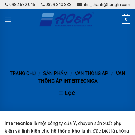
Skip
0982.682.045
0899.340.333
nhn_thanh@hungtri.com
to
content
0
TRANG CHỦ
SẢN PHẨM
VAN THÔNG ÁP
VAN
/
/
/
THÔNG ÁP INTERTECNICA
LỌC
Intertecnica
là một công ty của
Ý
, chuyên sản xuất
phụ
kiện và linh kiện cho hệ thống kho lạnh
, đặc biệt là phòng