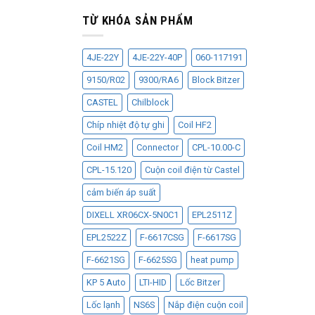
TỪ KHÓA SẢN PHẨM
4JE-22Y
4JE-22Y-40P
060-117191
9150/R02
9300/RA6
Block Bitzer
CASTEL
Chilblock
Chíp nhiệt độ tự ghi
Coil HF2
Coil HM2
Connector
CPL-10.00-C
CPL-15.120
Cuộn coil điện từ Castel
cảm biến áp suất
DIXELL XR06CX-5N0C1
EPL2511Z
EPL2522Z
F-6617CSG
F-6617SG
F-6621SG
F-6625SG
heat pump
KP 5 Auto
LTI-HID
Lốc Bitzer
Lốc lạnh
NS6S
Nắp điện cuộn coil