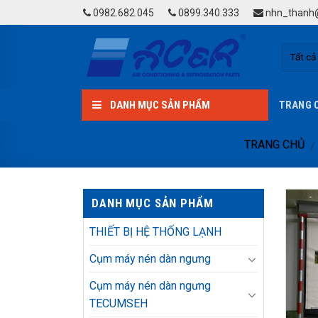
Skip
0982.682.045
0899.340.333
nhn_thanh@
to
content
DANH MỤC SẢN PHẨM
TRANG 
TRANG CHỦ
/
DANH MỤC SẢN PHẨM
THIẾT BỊ HỆ THỐNG LẠNH
Cụm máy nén dàn ngưng
Cụm máy nén dàn ngưng
TECUMSEH