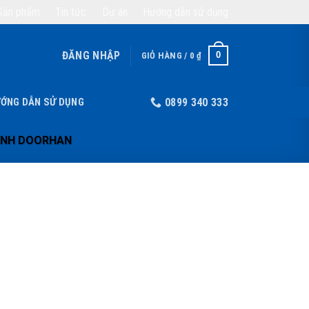
Sản phẩm
Tin tức
Dự án
Hướng dẫn sử dụng
ĐĂNG NHẬP
0
GIỎ HÀNG /
0
₫
ỚNG DẪN SỬ DỤNG
0899 340 333
ANH DOORHAN