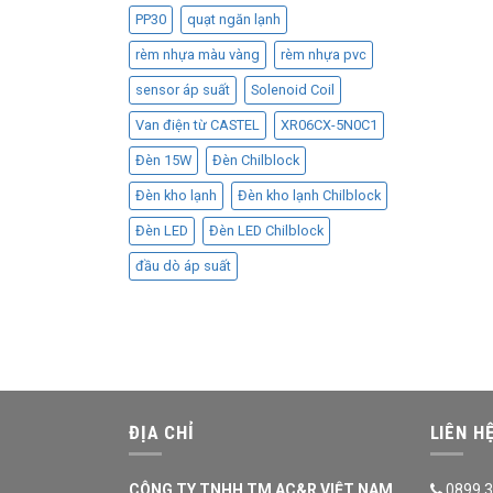
PP30
quạt ngăn lạnh
rèm nhựa màu vàng
rèm nhựa pvc
sensor áp suất
Solenoid Coil
Van điện từ CASTEL
XR06CX-5N0C1
Đèn 15W
Đèn Chilblock
Đèn kho lạnh
Đèn kho lạnh Chilblock
Đèn LED
Đèn LED Chilblock
đầu dò áp suất
ĐỊA CHỈ
LIÊN H
CÔNG TY TNHH TM AC&R VIỆT NAM
0899.3