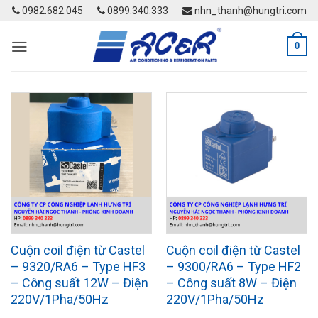
Skip
0982.682.045
0899.340.333
nhn_thanh@hungtri.com
to
content
0
Cuộn coil điện từ Castel
Cuộn coil điện từ Castel
– 9320/RA6 – Type HF3
– 9300/RA6 – Type HF2
– Công suất 12W – Điện
– Công suất 8W – Điện
220V/1Pha/50Hz
220V/1Pha/50Hz