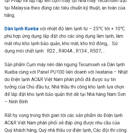
tại Pháp và lắp ráp lên cụm máy tại Nhà máy Tecumseh đặt
tại Malaysia theo đúng các tiêu chuẩn kỹ thuật, an toàn của
hãng.
Dàn lạnh Kueba
với nhiệt độ làm lạnh từ – 25℃ tới + 10℃
phù hợp ứng dụng lắp đặt cho các ứng dụng làm lạnh, làm
mát như kho lạnh bảo quản, kho mát, kho trữ đông,… Sử
dụng môi chất lạnh : R22 , R404A , R134 , R507,…
Sản phẩm Cụm máy nén dàn ngưng Tecumseh và Dàn lạnh
Kueba cùng với Panel PU100 liên doanh với Iwatania – Nhật
do Điện lạnh AC&R Việt Nam phân phối đã được sự tin
tưởng của Chủ đầu tư, Nhà thầu thi công kho lạnh lựa chọn
để lắp đặt kho lạnh bảo quản thịt dê tại Nhà hàng Nam Sơn
– Ninh Bình
Rất hy vọng trong thời gian tới các sản phẩm do Điện lạnh
AC&R Việt Nam phân phối sẽ đáp ứng được nhu cầu của
Quý khách hàng, Quý nhà thầu cơ điện lạnh, Các đội thi công