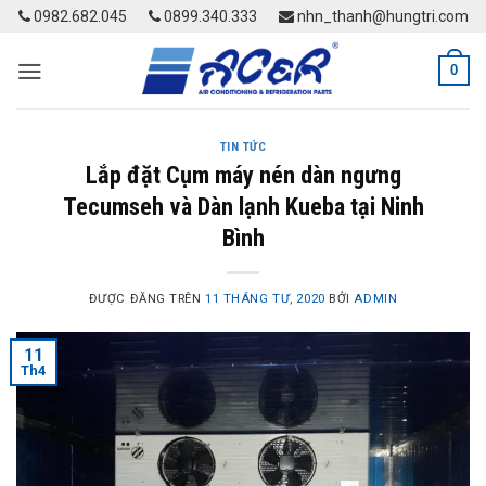
Skip
0982.682.045
0899.340.333
nhn_thanh@hungtri.com
to
content
0
TIN TỨC
Lắp đặt Cụm máy nén dàn ngưng
Tecumseh và Dàn lạnh Kueba tại Ninh
Bình
ĐƯỢC ĐĂNG TRÊN
11 THÁNG TƯ, 2020
BỞI
ADMIN
11
Th4