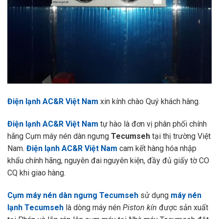
Điện lạnh AC&R Việt Nam
xin kính chào Quý khách hàng.
Điện lạnh AC&R Việt Nam
tự hào là đơn vị phân phối chính
hãng Cụm máy nén dàn ngưng
Tecumseh
tại thị trường Việt
Nam.
Điện lạnh AC&R Việt Nam
cam kết hàng hóa nhập
khẩu chính hãng, nguyên đai nguyên kiện, đầy đủ giấy tờ CO
CQ khi giao hàng.
Cụm máy nén dàn ngưng Tecumseh
sử dụng
máy nén
lạnh Tecumseh
là dòng máy nén
Piston kín
được sản xuất