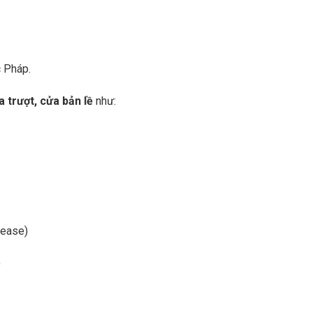
 Pháp.
a trượt, cửa bản lề
như:
lease)
)