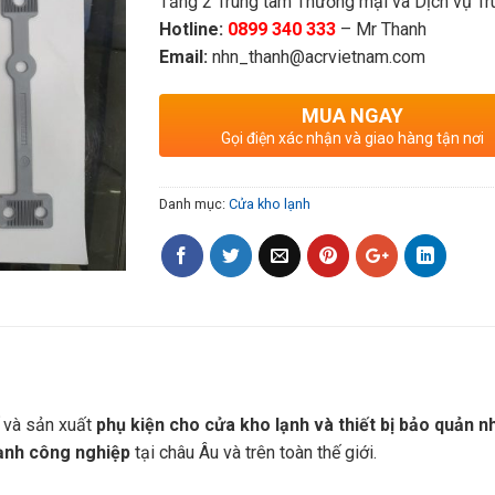
Tầng 2 Trung tâm Thương mại và Dịch vụ Tru
Hotline:
0899 340 333
– Mr Thanh
Email:
nhn_thanh@acrvietnam.com
MUA NGAY
Gọi điện xác nhận và giao hàng tận nơi
Danh mục:
Cửa kho lạnh
ế và sản xuất
phụ kiện cho cửa kho lạnh và thiết bị bảo quản n
lạnh công nghiệp
tại châu Âu và trên toàn thế giới.