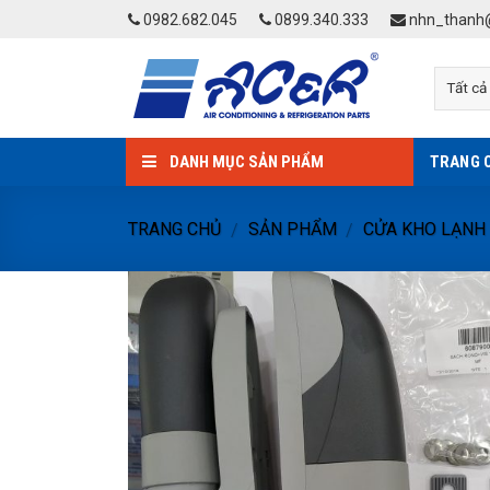
Skip
0982.682.045
0899.340.333
nhn_thanh@
to
content
DANH MỤC SẢN PHẨM
TRANG 
TRANG CHỦ
SẢN PHẨM
CỬA KHO LẠNH
/
/