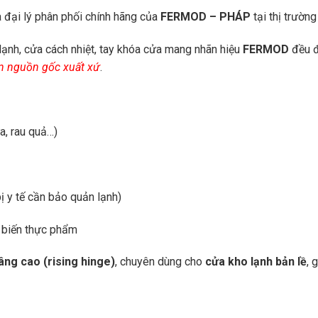
à đại lý phân phối chính hãng của
FERMOD – PHÁP
tại thị trườn
lạnh, cửa cách nhiệt, tay khóa cửa mang nhãn hiệu
FERMOD
đều 
ận nguồn gốc xuất xứ
.
a, rau quả…)
ị y tế cần bảo quản lạnh)
ế biến thực phẩm
âng cao (rising hinge)
, chuyên dùng cho
cửa kho lạnh bản lề
, 