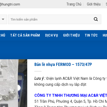
Trang Chủ
Giới thiệu
hungtri.com
CHỦ
TẤT CẢ SẢN PHẨM
DỊCH VỤ
GIỚI THIỆU
TIN TỨC
HƯ
Bản lề nhựa FERMOD – 1573/47P
Lưu ý :
Điện lạnh AC&R Việt Nam là Công ty t
không cung cấp dịch vụ lắp đặt
CÔNG TY TNHH THƯƠNG MẠI AC&R VIỆ
51 Trần Phú, Phường 4, Quận 5, Tp. Hồ Chí M