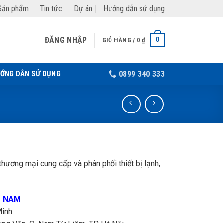
Sản phẩm
Tin tức
Dự án
Hướng dẫn sử dụng
ĐĂNG NHẬP
0
GIỎ HÀNG /
0
₫
ỚNG DẪN SỬ DỤNG
0899 340 333
hương mại cung cấp và phân phối thiết bị lạnh,
T NAM
inh.