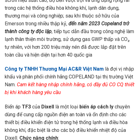
scroll hiệu suất cao, độ bền vượt trội và ứng dụng rộng rãi
trong các hệ thống điều hòa không khí, lạnh dân dụng,
thương mại và công nghiệp; sau khi thuộc sở hữu của
Emerson trong nhiều thập kỷ,
đến năm 2023 Copeland trở
thành công ty độc lập
, tiếp tục dẫn đầu trong công nghệ làm
lạnh thân thiện môi trường, sử dụng gas GWP thấp và CO₂
tự nhiên, với hơn 200 triệu máy nén đã được lắp đặt trên
toàn cầu và hiện diện tại hơn 40 quốc gia
Công ty TNHH Thương Mại AC&R Việt Nam
là đợi vị nhập
khẩu và phân phối chính hãng COPELAND tại thị trường Việt
Nam.
Cam kết hàng nhập chính hãng, có đầy đủ CO CQ thiết
bị khi khách hàng yêu cầu
Biến áp
TF3
của
Dixell
là một loại
biến áp cách ly
chuyên
dùng để cung cấp nguồn điện an toàn và ổn định cho các
thiết bị điều khiển điện tử trong hệ thống lạnh và điều hòa
không khí, đặc biệt là cho các bộ điều khiển nhiệt độ của
Dixell.
Chức năng chính
: