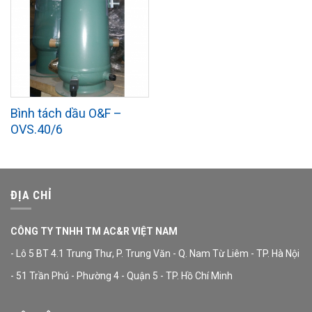
Bình tách dầu O&F –
OVS.40/6
ĐỊA CHỈ
CÔNG TY TNHH TM AC&R VIỆT NAM
- Lô 5 BT 4.1 Trung Thư, P. Trung Văn - Q. Nam Từ Liêm - TP. Hà Nội
- 51 Trần Phú - Phường 4 - Quận 5 - TP. Hồ Chí Minh