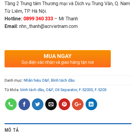
Tầng 2 Trung tâm Thương mại và Dịch vụ Trung Văn, Q. Nam
Từ Liêm, TP. Hà Nội.
Hotline:
0899 340 333
– Mr Thanh
Email:
nhn_thanh@acrvietnam.com
MUA NGAY
Gọi điện xác nhận và giao hàng tận nơi
Danh mục:
Nhãn hiệu O&F
,
Bình tách dầu
Từ khóa:
bình tách dầu
,
O&F
,
Oil Separator
,
F-5203S
,
F-5203
MÔ TẢ