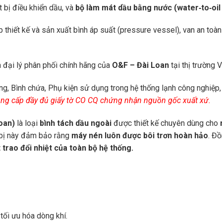
ết bị điều khiển dầu, và
bộ làm mát dầu bằng nước (water‑to‑oil
p thiết kế và sản xuất bình áp suất (pressure vessel), van an to
à đại lý phân phối chính hãng của
O&F – Đài Loan
tại thị trường 
ỏng, Bình chứa, Phụ kiện sử dụng trong hệ thống lạnh công nghiệp
ung cấp đầy đủ giấy tờ CO CQ chứng nhận nguồn gốc xuất xứ.
oan)
là loại
bình tách dầu ngoài
được thiết kế chuyên dùng cho
t bị này đảm bảo rằng
máy nén luôn được bôi trơn hoàn hảo
. Đồ
 trao đổi nhiệt của toàn bộ hệ thống.
tối ưu hóa dòng khí.