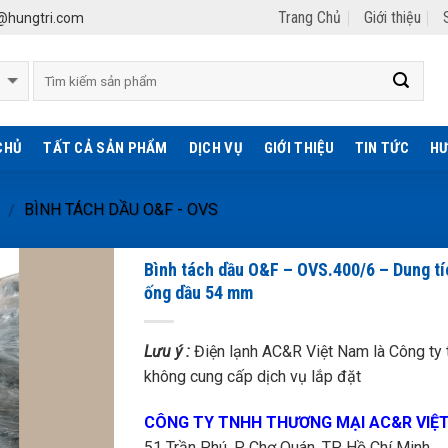
Trang Chủ
Giới thiệu
hungtri.com
CHỦ
TẤT CẢ SẢN PHẨM
DỊCH VỤ
GIỚI THIỆU
TIN TỨC
HƯ
BÌNH TÁCH DẦU O&F - OVS
/
Bình tách dầu O&F – OVS.400/6 – Dung tí
ống dầu 54 mm
Lưu ý :
Điện lạnh AC&R Việt Nam là Công ty t
không cung cấp dịch vụ lắp đặt
CÔNG TY TNHH THƯƠNG MẠI AC&R VIỆ
51 Trần Phú, P. Chợ Quán, TP. Hồ Chí Minh.