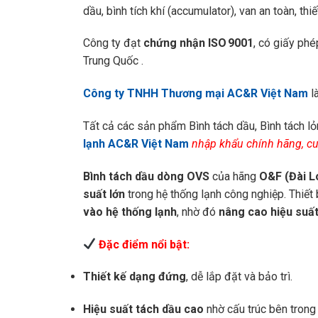
dầu, bình tích khí (accumulator), van an toàn, thi
Công ty đạt
chứng nhận ISO 9001
, có giấy phé
Trung Quốc .
Công ty TNHH Thương mại AC&R Việt Nam
l
Tất cả các sản phẩm Bình tách dầu, Bình tách l
lạnh AC&R Việt Nam
nhập khẩu chính hãng, c
Bình tách dầu dòng OVS
của hãng
O&F (Đài L
suất lớn
trong hệ thống lạnh công nghiệp. Thiế
vào hệ thống lạnh
, nhờ đó
nâng cao hiệu suất
Đặc điểm nổi bật:
Thiết kế dạng đứng
, dễ lắp đặt và bảo trì.
Hiệu suất tách dầu cao
nhờ cấu trúc bên trong 