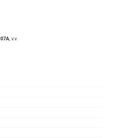
507A
, v.v.