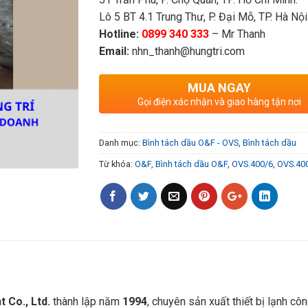
Lô 5 BT 4.1 Trung Thư, P. Đại Mỗ, TP. Hà Nội
Hotline:
0899 340 333
– Mr Thanh
Email:
nhn_thanh@hungtri.com
MUA NGAY
Gọi điện xác nhận và giao hàng tận nơi
Danh mục:
Bình tách dầu O&F - OVS
,
Bình tách dầu
Từ khóa:
O&F
,
Bình tách dầu O&F
,
OVS.400/6
,
OVS.40
 Co., Ltd.
thành lập năm
1994
, chuyên sản xuất thiết bị lạnh c