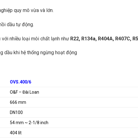
nghiệp quy mô vừa và lớn.
 hồi dầu tự động.
với nhiều loại môi chất lạnh như
R22, R134a, R404A, R407C, R
ng dầu khi hệ thống ngừng hoạt động
OVS.400/6
O&F – Đài Loan
666 mm
DN100
54 mm ~ 2-1/8 inch
404 lít