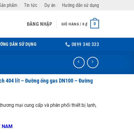
Sản phẩm
Tin tức
Dự án
Hướng dẫn sử dụng
ĐĂNG NHẬP
0
GIỎ HÀNG /
0
₫
ỚNG DẪN SỬ DỤNG
0899 340 333
ch 404 lít – Đường ống gas DN100 – Đường
hương mại cung cấp và phân phối thiết bị lạnh,
T NAM