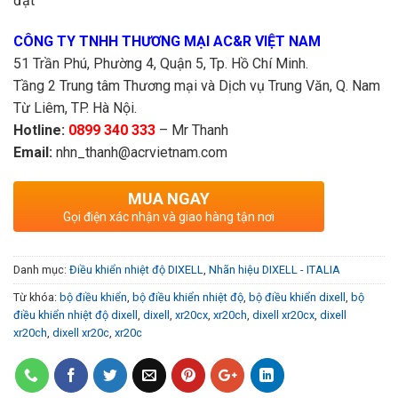
đặt
CÔNG TY TNHH THƯƠNG MẠI AC&R VIỆT NAM
51 Trần Phú, Phường 4, Quận 5, Tp. Hồ Chí Minh.
Tầng 2 Trung tâm Thương mại và Dịch vụ Trung Văn, Q. Nam
Từ Liêm, TP. Hà Nội.
Hotline:
0899 340 333
– Mr Thanh
Email:
nhn_thanh@acrvietnam.com
MUA NGAY
Gọi điện xác nhận và giao hàng tận nơi
Danh mục:
Điều khiển nhiệt độ DIXELL
,
Nhãn hiệu DIXELL - ITALIA
Từ khóa:
bộ điều khiển
,
bộ điều khiển nhiệt độ
,
bộ điều khiển dixell
,
bộ
điều khiển nhiệt độ dixell
,
dixell
,
xr20cx
,
xr20ch
,
dixell xr20cx
,
dixell
xr20ch
,
dixell xr20c
,
xr20c