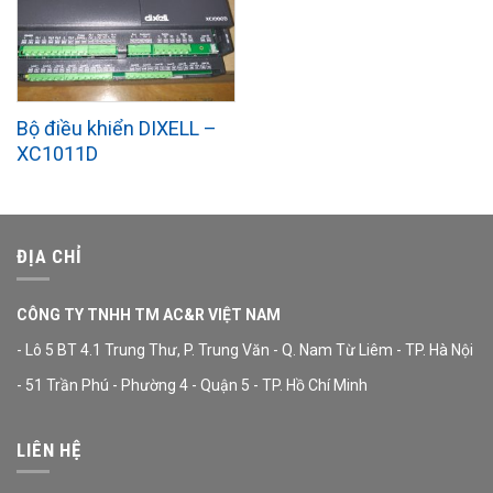
Bộ điều khiển DIXELL –
XC1011D
ĐỊA CHỈ
CÔNG TY TNHH TM AC&R VIỆT NAM
- Lô 5 BT 4.1 Trung Thư, P. Trung Văn - Q. Nam Từ Liêm - TP. Hà Nội
- 51 Trần Phú - Phường 4 - Quận 5 - TP. Hồ Chí Minh
LIÊN HỆ