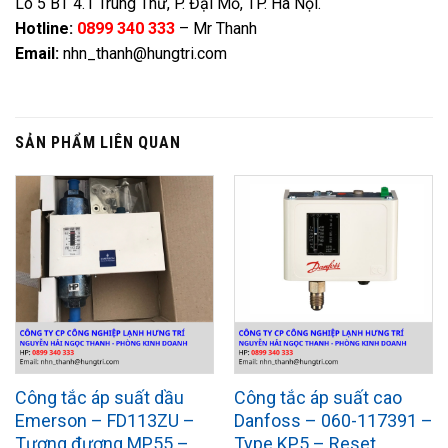
Lô 5 BT 4.1 Trung Thư, P. Đại Mỗ, TP. Hà Nội.
Hotline:
0899 340 333
– Mr Thanh
Email:
nhn_thanh@hungtri.com
SẢN PHẨM LIÊN QUAN
Công tắc áp suất dầu
Công tắc áp suất cao
Emerson – FD113ZU –
Danfoss – 060-117391 –
Tương đương MP55 –
Type KP5 – Reset