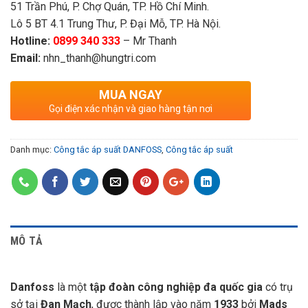
51 Trần Phú, P. Chợ Quán, TP. Hồ Chí Minh.
Lô 5 BT 4.1 Trung Thư, P. Đại Mỗ, TP. Hà Nội.
Hotline:
0899 340 333
– Mr Thanh
Email:
nhn_thanh@hungtri.com
MUA NGAY
Gọi điện xác nhận và giao hàng tận nơi
Danh mục:
Công tắc áp suất DANFOSS
,
Công tắc áp suất
MÔ TẢ
Danfoss
là một
tập đoàn công nghiệp đa quốc gia
có trụ
sở tại
Đan Mạch
, được thành lập vào năm
1933
bởi
Mads