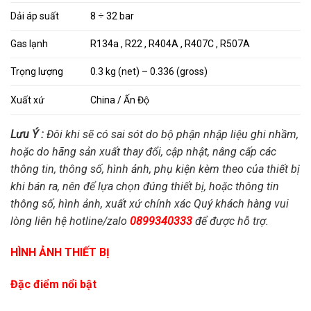
Dải áp suất
8 ÷ 32 bar
Gas lạnh
R134a , R22 , R404A , R407C , R507A
Trọng lượng
0.3 kg (net) – 0.336 (gross)
Xuất xứ
China / Ấn Độ
Lưu Ý :
Đôi khi sẽ có sai sót do bộ phận nhập liệu ghi nhầm,
hoặc do hãng sản xuất thay đổi, cập nhật, nâng cấp các
thông tin, thông số, hình ảnh, phụ kiện kèm theo của thiết bị
khi bán ra, nên để lựa chọn đúng thiết bị, hoặc thông tin
thông số, hình ảnh, xuất xứ chính xác Quý khách hàng vui
lòng liên hệ hotline/zalo
0899340333
để được hỗ trợ.
HÌNH ẢNH THIẾT BỊ
Đặc điểm nổi bật