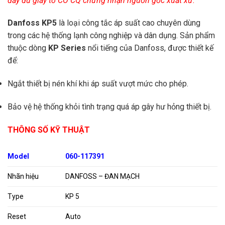
đầy đủ giấy tờ CO CQ chứng nhận nguồn gốc xuất xứ.
Danfoss KP5
là loại công tắc áp suất cao chuyên dùng
trong các hệ thống lạnh công nghiệp và dân dụng. Sản phẩm
thuộc dòng
KP Series
nổi tiếng của Danfoss, được thiết kế
để:
Ngắt thiết bị nén khí khi áp suất vượt mức cho phép.
Bảo vệ hệ thống khỏi tình trạng quá áp gây hư hỏng thiết bị.
THÔNG SỐ KỸ THUẬT
Model
060-117391
Nhãn hiệu
DANFOSS – ĐAN MẠCH
Type
KP 5
Reset
Auto