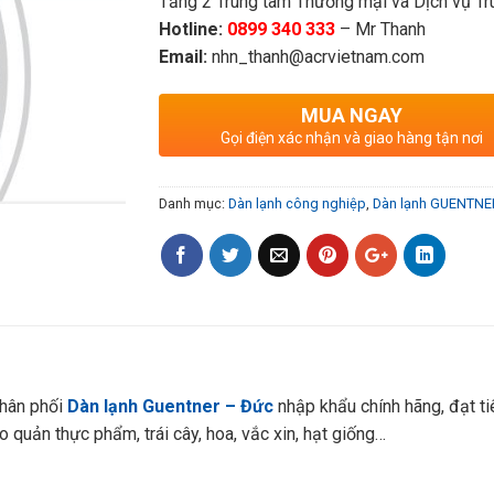
Tầng 2 Trung tâm Thương mại và Dịch vụ Tru
Hotline:
0899 340 333
– Mr Thanh
Email:
nhn_thanh@acrvietnam.com
MUA NGAY
Gọi điện xác nhận và giao hàng tận nơi
Danh mục:
Dàn lạnh công nghiệp
,
Dàn lạnh GUENTNE
hân phối
Dàn lạnh Guentner – Đức
nhập khẩu chính hãng, đạt t
 quản thực phẩm, trái cây, hoa, vắc xin, hạt giống…