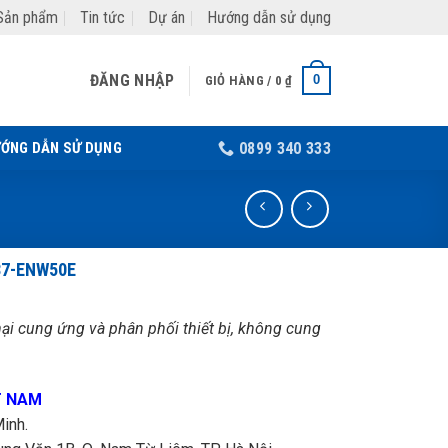
Sản phẩm
Tin tức
Dự án
Hướng dẫn sử dụng
ĐĂNG NHẬP
0
GIỎ HÀNG /
0
₫
ỚNG DẪN SỬ DỤNG
0899 340 333
37-ENW50E
i cung ứng và phân phối thiết bị, không cung
T NAM
inh.