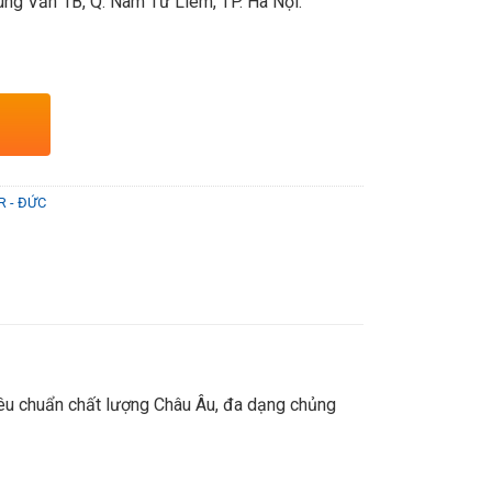
ng Văn 1B, Q. Nam Từ Liêm, TP. Hà Nội.
R - ĐỨC
iêu chuẩn chất lượng Châu Âu, đa dạng chủng