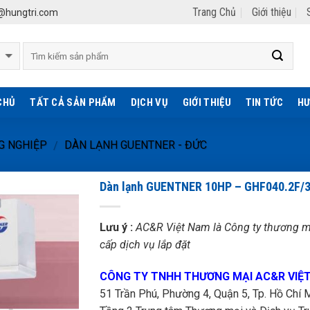
Trang Chủ
Giới thiệu
hungtri.com
CHỦ
TẤT CẢ SẢN PHẨM
DỊCH VỤ
GIỚI THIỆU
TIN TỨC
HƯ
G NGHIỆP
DÀN LẠNH GUENTNER - ĐỨC
/
Dàn lạnh GUENTNER 10HP – GHF040.2F/
Lưu ý :
AC&R Việt Nam là Công ty thương mạ
cấp dịch vụ lắp đặt
CÔNG TY TNHH THƯƠNG MẠI AC&R VIỆ
51 Trần Phú, Phường 4, Quận 5, Tp. Hồ Chí M