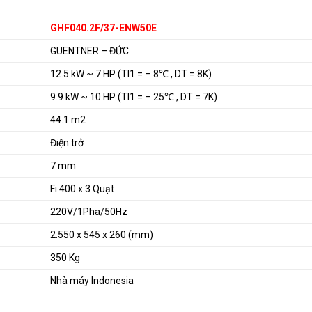
GHF040.2F/37-ENW50E
GUENTNER – ĐỨC
12.5 kW ~ 7 HP (Tl1 = – 8℃ , DT = 8K)
9.9 kW ~ 10 HP (Tl1 = – 25℃ , DT = 7K)
44.1 m2
Điện trở
7 mm
Fi 400 x 3 Quạt
220V/1Pha/50Hz
2.550 x 545 x 260 (mm)
350 Kg
Nhà máy Indonesia