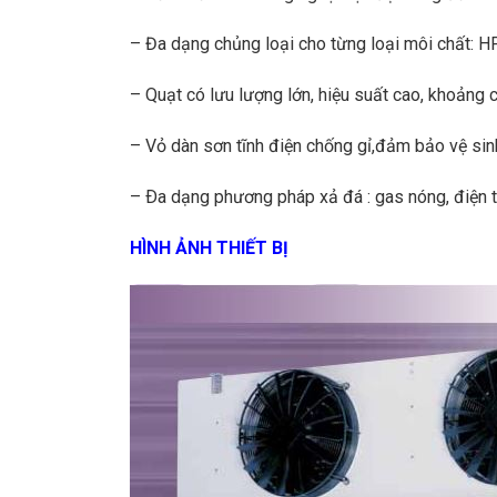
– Đa dạng chủng loại cho từng loại môi chất: H
– Quạt có lưu lượng lớn, hiệu suất cao, khoảng c
– Vỏ dàn sơn tĩnh điện chống gỉ,đảm bảo vệ si
– Ða dạng phương pháp xả đá : gas nóng, điện tr
HÌNH ẢNH THIẾT BỊ