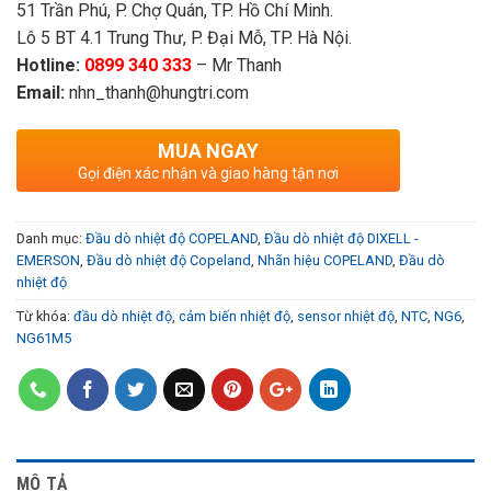
51 Trần Phú, P. Chợ Quán, TP. Hồ Chí Minh.
Lô 5 BT 4.1 Trung Thư, P. Đại Mỗ, TP. Hà Nội.
Hotline:
0899 340 333
– Mr Thanh
Email:
nhn_thanh@hungtri.com
MUA NGAY
Gọi điện xác nhận và giao hàng tận nơi
Danh mục:
Đầu dò nhiệt độ COPELAND
,
Đầu dò nhiệt độ DIXELL -
EMERSON
,
Đầu dò nhiệt độ Copeland
,
Nhãn hiệu COPELAND
,
Đầu dò
nhiệt độ
Từ khóa:
đầu dò nhiệt độ
,
cảm biến nhiệt độ
,
sensor nhiệt độ
,
NTC
,
NG6
,
NG61M5
MÔ TẢ