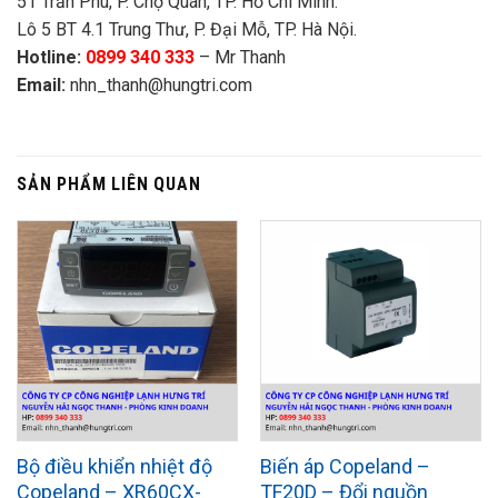
51 Trần Phú, P. Chợ Quán, TP. Hồ Chí Minh.
Lô 5 BT 4.1 Trung Thư, P. Đại Mỗ, TP. Hà Nội.
Hotline:
0899 340 333
– Mr Thanh
Email:
nhn_thanh@hungtri.com
SẢN PHẨM LIÊN QUAN
Bộ điều khiển nhiệt độ
Biến áp Copeland –
Copeland – XR60CX-
TF20D – Đổi nguồn