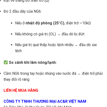
Đặt về thang đo điện trở (Ω)
Đo 2 đầu dây của NG6:
Nếu ở
nhiệt độ phòng (25°C)
, điện trở ~10kΩ
Nếu không có giá trị (OL) → đầu dò bị đứt
Nếu giá trị quá thấp hoặc lệch nhiều → đầu dò sai
lệch
So sánh khi làm nóng/lạnh:
Cầm NG6 trong tay hoặc nhúng vào nước đá → điện trở phải
thay đổi rõ ràng
LIÊN HỆ MUA HÀNG
CÔNG TY TNHH THƯƠNG MẠI AC&R VIỆT NAM