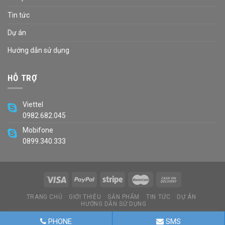
Tin tức
Dự án
Hướng dẫn sử dụng
HỖ TRỢ
Viettel
0982.682.045
Mobifone
0899.340.333
TRANG CHỦ
GIỚI THIỆU
SẢN PHẨM
TIN TỨC
DỰ ÁN
HƯỚNG DẪN SỬ DỤNG
Copyright 2026 ©
Developed By Balloon.vn
PHONE
SMS