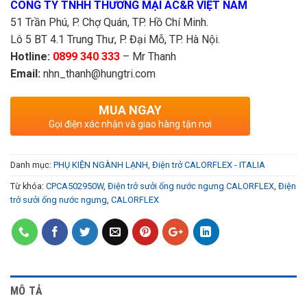
CÔNG TY TNHH THƯƠNG MẠI AC&R VIỆT NAM
51 Trần Phú, P. Chợ Quán, TP. Hồ Chí Minh.
Lô 5 BT 4.1 Trung Thư, P. Đại Mỗ, TP. Hà Nội.
Hotline:
0899 340 333
– Mr Thanh
Email:
nhn_thanh@hungtri.com
MUA NGAY
Gọi điện xác nhận và giao hàng tận nơi
Danh mục:
PHỤ KIỆN NGÀNH LẠNH
,
Điện trở CALORFLEX - ITALIA
Từ khóa:
CPCA502950W
,
Điện trở sưởi ống nước ngưng CALORFLEX
,
Điện
trở sưởi ống nước ngưng
,
CALORFLEX
MÔ TẢ