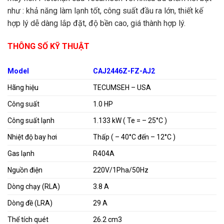
như : khả năng làm lạnh tốt, công suất đầu ra lớn, thiết kế
hợp lý dễ dàng lắp đặt, độ bền cao, giá thành hợp lý.
THÔNG SỐ KỸ THUẬT
Model
CAJ2446Z-FZ-AJ2
Hãng hiệu
TECUMSEH – USA
Công suất
1.0 HP
Công suất lạnh
1.133 kW ( Te = – 25°C )
Nhiệt độ bay hơi
Thấp ( – 40°C đến – 12°C )
Gas lạnh
R404A
Nguồn điện
220V/1Pha/50Hz
Dòng chạy (RLA)
3.8 A
Dòng đề (LRA)
29 A
Thể tích quét
26.2 cm3