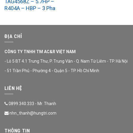
TAG4568Z – 5.7HP –
R404A – HBP – 3 Pha
ĐỊA CHỈ
CÔNG TY TNHH TM AC&R VIỆT NAM
- Lô 5 BT 4.1 Trung Thư, P. Trung Văn - Q. Nam Từ Liêm - TP. Hà Nội
- 51 Trần Phú - Phường 4 - Quận 5 - TP. Hồ Chí Minh
LIÊN HỆ
0899.340.333 - Mr. Thanh
nhn_thanh@hungtri.com
THÔNG TIN