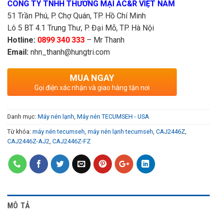
CÔNG TY TNHH THƯƠNG MẠI AC&R VIỆT NAM
51 Trần Phú, P. Chợ Quán, TP. Hồ Chí Minh
Lô 5 BT 4.1 Trung Thư, P. Đại Mỗ, TP. Hà Nội
Hotline:
0899 340 333
– Mr Thanh
Email:
nhn_thanh@hungtri.com
MUA NGAY
Gọi điện xác nhận và giao hàng tận nơi
Danh mục:
Máy nén lạnh
,
Máy nén TECUMSEH - USA
Từ khóa:
máy nén tecumseh
,
máy nén lạnh tecumseh
,
CAJ2446Z
,
CAJ2446Z-AJ2
,
CAJ2446Z-FZ
MÔ TẢ