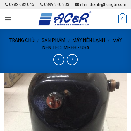
Skip
0982.682.045
0899.340.333
nhn_thanh@hungtri.com
to
content
0
TRANG CHỦ
SẢN PHẨM
MÁY NÉN LẠNH
MÁY
/
/
/
NÉN TECUMSEH - USA