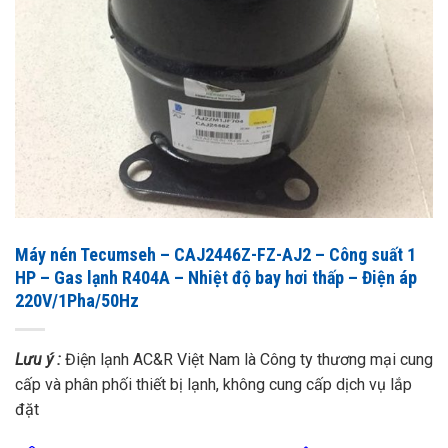
Máy nén Tecumseh – CAJ2446Z-FZ-AJ2 – Công suất 1
HP – Gas lạnh R404A – Nhiệt độ bay hơi thấp – Điện áp
220V/1Pha/50Hz
Lưu ý :
Điện lạnh AC&R Việt Nam là Công ty thương mại cung
cấp và phân phối thiết bị lạnh, không cung cấp dịch vụ lắp
đặt