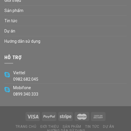
Giới thiệu
Sản phẩm
Tin tức
Dự án
Hướng dẫn sử dụng
HỖ TRỢ
Viettel
0982.682.045
Mobifone
0899.340.333
TRANG CHỦ
GIỚI THIỆU
SẢN PHẨM
TIN TỨC
DỰ ÁN
HƯỚNG DẪN SỬ DỤNG