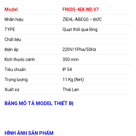
Model
FN035-4EK.WD.V7
Nhãn hiệu
ZIEHL-ABEGG – ĐỨC
TYPE
Quạt thổi qua lồng
Chất liệu
Điện áp
220V/1Pha/50Hz
Kích thước cánh
350 mm
Tiêu chuẩn
IP 54
Trọng lượng
11 Kg (Net)
Xuất xứ
Thái Lan
BẢNG MÔ TẢ MODEL THIẾT BỊ
HÌNH ẢNH SẢN PHẨM