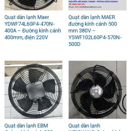
Quạt dàn lạnh Maer
Quạt dàn lạnh MAER
YDWF74L60P4-470N-
đường kính cánh 500
400A – Đường kính cánh
mm 380V –
400mm, điện 220V
YSWF102L60P4-570N-
500D
Quạt dàn lạnh EBM
Quạt dàn lạnh