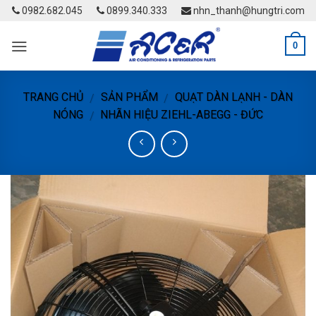
Skip
0982.682.045
0899.340.333
nhn_thanh@hungtri.com
to
content
0
TRANG CHỦ
SẢN PHẨM
QUẠT DÀN LẠNH - DÀN
/
/
NÓNG
NHÃN HIỆU ZIEHL-ABEGG - ĐỨC
/