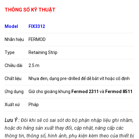
THÔNG SỐ KỸ THUẬT
Model
FIX3312
Nhãn hiệu
FERMOD
Type
Retaining Strip
Chiều dài
2.5 m
Chất liệu
Nhựa đen, dạng pre-drilled để dễ bắt vít hoặc cố định
Ứng dụng
Giữ cho gioăng khung
Fermod 2311
và
Fermod 8511
Xuất xứ
Pháp
Lưu Ý :
Đôi khi sẽ có sai sót do bộ phận nhập liệu ghi nhầm,
hoặc do hãng sản xuất thay đổi, cập nhật, nâng cấp các
thông tin, thông số, hình ảnh, phụ kiện kèm theo của thiết bị