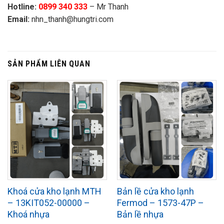
Hotline:
0899 340 333
– Mr Thanh
Email:
nhn_thanh@hungtri.com
SẢN PHẨM LIÊN QUAN
Khoá cửa kho lạnh MTH
Bản lề cửa kho lạnh
– 13KIT052-00000 –
Fermod – 1573-47P –
Khoá nhựa
Bản lề nhựa