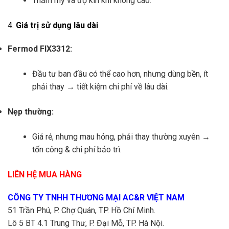
Thẩm mỹ và độ kín khí không cao.
4.
Giá trị sử dụng lâu dài
Fermod FIX3312:
Đầu tư ban đầu có thể cao hơn, nhưng dùng bền, ít
phải thay → tiết kiệm chi phí về lâu dài.
Nẹp thường:
Giá rẻ, nhưng mau hỏng, phải thay thường xuyên →
tốn công & chi phí bảo trì.
LIÊN HỆ MUA HÀNG
CÔNG TY TNHH THƯƠNG MẠI AC&R VIỆT NAM
51 Trần Phú, P. Chợ Quán, TP. Hồ Chí Minh.
Lô 5 BT 4.1 Trung Thư, P. Đại Mỗ, TP. Hà Nội.