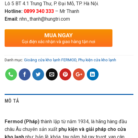
Lô 5 BT 4.1 Trung Thư, P. Đại Mỗ, TP. Hà Nội.
Hotline:
0899 340 333
– Mr Thanh
Email:
nhn_thanh@hungtri.com
MUA NGAY
Gọi điện xác nhận và giao hàng tận nơi
Danh mục:
Gioăng cửa kho lạnh FERMOD
,
Phụ kiện cửa kho lạnh
MÔ TẢ
Fermod (Pháp)
thành lập từ năm 1934, là hãng hàng đầu
châu Âu chuyên sản xuất
phụ kiện và giải pháp cho cửa
kho lạnh
như: bản lề, khóa, tay nắm, hệ ray trượt, van cân