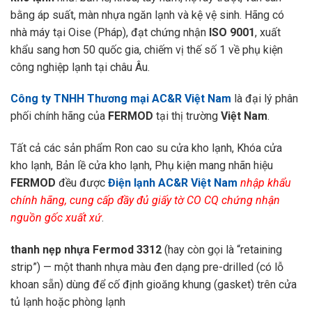
bằng áp suất, màn nhựa ngăn lạnh và kệ vệ sinh. Hãng có
nhà máy tại Oise (Pháp), đạt chứng nhận
ISO 9001
, xuất
khẩu sang hơn 50 quốc gia, chiếm vị thế số 1 về phụ kiện
công nghiệp lạnh tại châu Âu.
Công ty TNHH Thương mại AC&R Việt Nam
là đại lý phân
phối chính hãng của
FERMOD
tại thị trường
Việt Nam
.
Tất cả các sản phẩm Ron cao su cửa kho lạnh, Khóa cửa
kho lạnh, Bản lề cửa kho lạnh, Phụ kiện mang nhãn hiệu
FERMOD
đều được
Điện lạnh AC&R Việt Nam
nhập khẩu
chính hãng, cung cấp đầy đủ giấy tờ CO CQ chứng nhận
nguồn gốc xuất xứ
.
thanh nẹp nhựa Fermod 3312
(hay còn gọi là “retaining
strip”) — một thanh nhựa màu đen dạng pre-drilled (có lỗ
khoan sẵn) dùng để cố định gioăng khung (gasket) trên cửa
tủ lạnh hoặc phòng lạnh