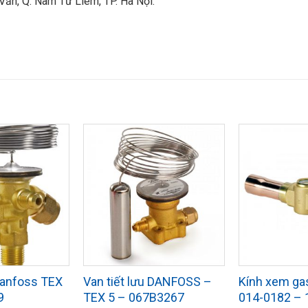
Văn, Q. Nam Từ Liêm, TP. Hà Nội.
 Danfoss TEX
Van tiết lưu DANFOSS –
Kính xem ga
9
TEX 5 – 067B3267
014-0182 –