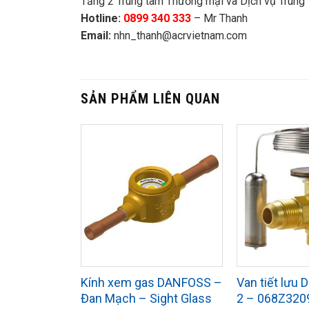
Tầng 2 Trung tâm Thương mại và Dịch vụ Trung 
Hotline:
0899 340 333
– Mr Thanh
Email:
nhn_thanh@acrvietnam.com
SẢN PHẨM LIÊN QUAN
Kính xem gas DANFOSS –
Van tiết lưu
Đan Mạch – Sight Glass
2 – 068Z320