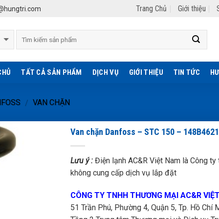
Trang Chủ
Giới thiệu
hungtri.com
CHỦ
TẤT CẢ SẢN PHẨM
DỊCH VỤ
GIỚI THIỆU
TIN TỨC
HƯ
NFOSS
VAN CHẶN
/
Van chặn Danfoss – STC 150 – 148B4621
Lưu ý :
Điện lạnh AC&R Việt Nam là Công ty t
không cung cấp dịch vụ lắp đặt
CÔNG TY TNHH THƯƠNG MẠI AC&R VIỆ
51 Trần Phú, Phường 4, Quận 5, Tp. Hồ Chí M