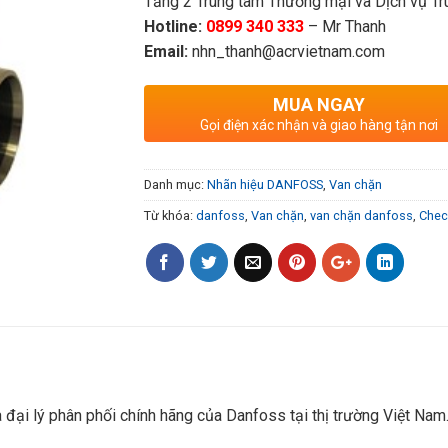
Tầng 2 Trung tâm Thương mại và Dịch vụ Tru
Hotline:
0899 340 333
– Mr Thanh
Email:
nhn_thanh@acrvietnam.com
MUA NGAY
Gọi điện xác nhận và giao hàng tận nơi
Danh mục:
Nhãn hiệu DANFOSS
,
Van chặn
Từ khóa:
danfoss
,
Van chặn
,
van chặn danfoss
,
Chec
à đại lý phân phối chính hãng của Danfoss tại thị trường Việt Nam