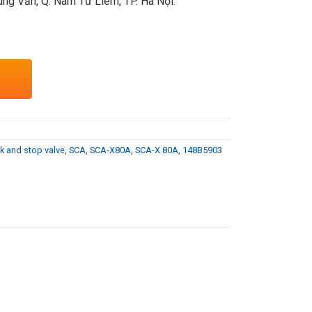
ng Văn, Q. Nam Từ Liêm, TP. Hà Nội.
k and stop valve
,
SCA
,
SCA-X80A
,
SCA-X 80A
,
148B5903
.