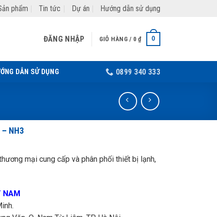
Sản phẩm
Tin tức
Dự án
Hướng dẫn sử dụng
ĐĂNG NHẬP
0
GIỎ HÀNG /
0
₫
ỚNG DẪN SỬ DỤNG
0899 340 333
 – NH3
hương mại cung cấp và phân phối thiết bị lạnh,
T NAM
inh.