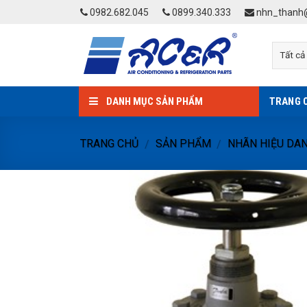
Skip
0982.682.045
0899.340.333
nhn_thanh@
to
content
DANH MỤC SẢN PHẨM
TRANG 
TRANG CHỦ
SẢN PHẨM
NHÃN HIỆU DA
/
/