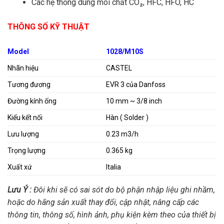
Các hệ thống dùng môi chất CO₂, HFC, HFO, HC
THÔNG SỐ KỸ THUẬT
Model
1028/M10S
Nhãn hiệu
CASTEL
Tương đương
EVR 3 của Danfoss
Đường kính ống
10 mm ~ 3/8 inch
Kiểu kết nối
Hàn ( Solder )
Lưu lượng
0.23 m3/h
Trọng lượng
0.365 kg
Xuất xứ
Italia
Lưu Ý :
Đôi khi sẽ có sai sót do bộ phận nhập liệu ghi nhầm,
hoặc do hãng sản xuất thay đổi, cập nhật, nâng cấp các
thông tin, thông số, hình ảnh, phụ kiện kèm theo của thiết bị