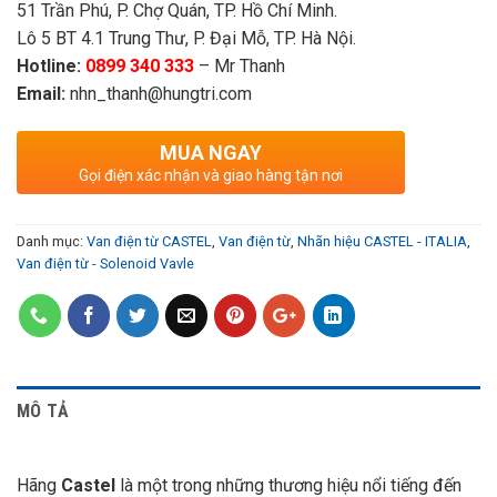
51 Trần Phú, P. Chợ Quán, TP. Hồ Chí Minh.
Lô 5 BT 4.1 Trung Thư, P. Đại Mỗ, TP. Hà Nội.
Hotline:
0899 340 333
– Mr Thanh
Email:
nhn_thanh@hungtri.com
MUA NGAY
Gọi điện xác nhận và giao hàng tận nơi
Danh mục:
Van điện từ CASTEL
,
Van điện từ
,
Nhãn hiệu CASTEL - ITALIA
,
Van điện từ - Solenoid Vavle
MÔ TẢ
Hãng
Castel
là một trong những thương hiệu nổi tiếng đến