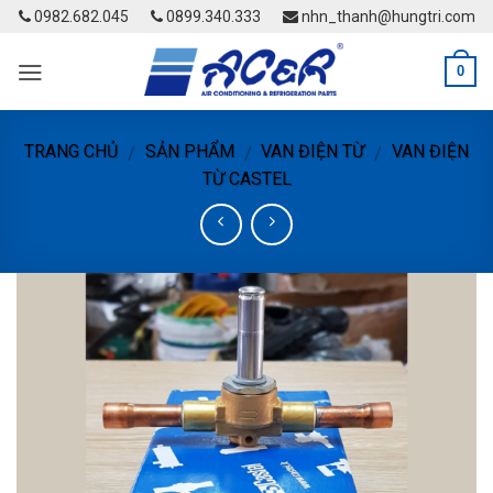
Skip
0982.682.045
0899.340.333
nhn_thanh@hungtri.com
to
content
0
TRANG CHỦ
SẢN PHẨM
VAN ĐIỆN TỪ
VAN ĐIỆN
/
/
/
TỪ CASTEL