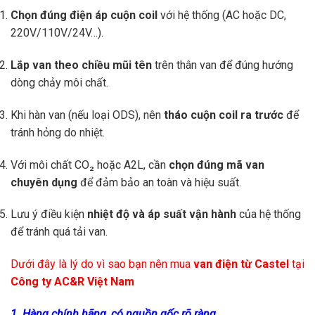
Chọn đúng điện áp cuộn coil
với hệ thống (AC hoặc DC,
220V/110V/24V…).
Lắp van theo chiều mũi tên
trên thân van để đúng hướng
dòng chảy môi chất.
Khi hàn van (nếu loại ODS), nên
tháo cuộn coil ra trước
để
tránh hỏng do nhiệt.
Với môi chất CO₂ hoặc A2L, cần
chọn đúng mã van
chuyên dụng
để đảm bảo an toàn và hiệu suất.
Lưu ý điều kiện
nhiệt độ và áp suất vận hành
của hệ thống
để tránh quá tải van.
Dưới đây là lý do vì sao bạn nên mua
van điện từ Castel
tại
Công ty AC&R Việt Nam
1. Hàng chính hãng, có nguồn gốc rõ ràng