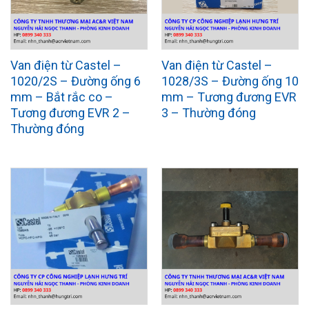
Van điện từ Castel –
Van điện từ Castel –
1020/2S – Đường ống 6
1028/3S – Đường ống 10
mm – Bắt rắc co –
mm – Tương đương EVR
Tương đương EVR 2 –
3 – Thường đóng
Thường đóng