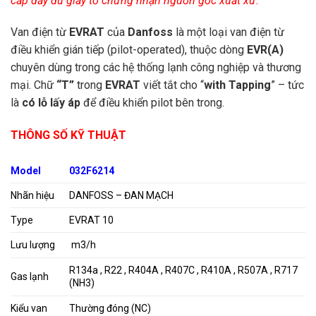
cấp đầy đủ giấy tờ chứng nhận nguồn gốc xuất xứ.
Van điện từ
EVRAT
của
Danfoss
là một loại van điện từ
điều khiển gián tiếp (pilot-operated), thuộc dòng
EVR(A)
chuyên dùng trong các hệ thống lạnh công nghiệp và thương
mại. Chữ
“T”
trong
EVRAT
viết tắt cho “
with Tapping
” – tức
là
có lỗ lấy áp
để điều khiển pilot bên trong.
THÔNG SỐ KỸ THUẬT
Model
032F6214
Nhãn hiệu
DANFOSS – ĐAN MẠCH
Type
EVRAT 10
Lưu lượng
m3/h
R134a , R22 , R404A , R407C , R410A , R507A , R717
Gas lạnh
(NH3)
Kiểu van
Thường đóng (NC)