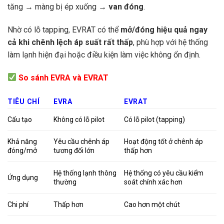
tăng → màng bị ép xuống →
van đóng
.
Nhờ có lỗ tapping, EVRAT có thể
mở/đóng hiệu quả ngay
cả khi chênh lệch áp suất rất thấp
, phù hợp với hệ thống
làm lạnh hiện đại hoặc điều kiện làm việc không ổn định.
So sánh EVRA và EVRAT
TIÊU CHÍ
EVRA
EVRAT
Cấu tạo
Không có lỗ pilot
Có lỗ pilot (tapping)
Khả năng
Yêu cầu chênh áp
Hoạt động tốt ở chênh áp
đóng/mở
tương đối lớn
thấp hơn
Hệ thống lạnh thông
Hệ thống có yêu cầu kiểm
Ứng dụng
thường
soát chính xác hơn
Chi phí
Thấp hơn
Cao hơn một chút