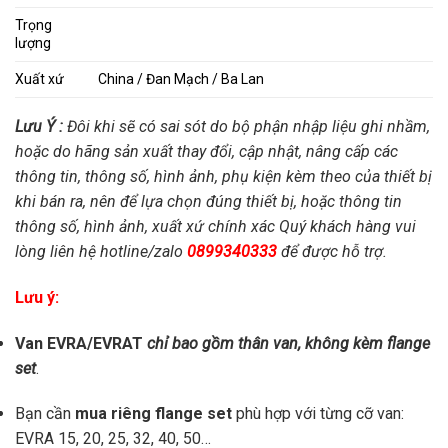
Trọng
lượng
Xuất xứ
China / Đan Mạch / Ba Lan
Lưu Ý :
Đôi khi sẽ có sai sót do bộ phận nhập liệu ghi nhầm,
hoặc do hãng sản xuất thay đổi, cập nhật, nâng cấp các
thông tin, thông số, hình ảnh, phụ kiện kèm theo của thiết bị
khi bán ra, nên để lựa chọn đúng thiết bị, hoặc thông tin
thông số, hình ảnh, xuất xứ chính xác Quý khách hàng vui
lòng liên hệ hotline/zalo
0899340333
để được hỗ trợ.
Lưu ý:
Van EVRA/EVRAT
chỉ bao gồm thân van, không kèm flange
set
.
Bạn cần
mua riêng flange set
phù hợp với từng cỡ van:
EVRA 15, 20, 25, 32, 40, 50…