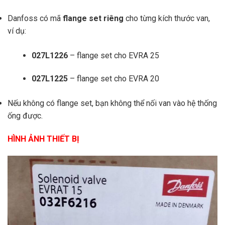
Danfoss có mã
flange set riêng
cho từng kích thước van,
ví dụ:
027L1226
– flange set cho EVRA 25
027L1225
– flange set cho EVRA 20
Nếu không có flange set, bạn không thể nối van vào hệ thống
ống được.
HÌNH ẢNH THIẾT BỊ