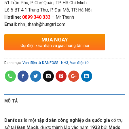
51 Trần Phú, P. Chợ Quán, TP. Hồ Chí Minh.
Lô 5 BT 4.1 Trung Thư, P. Đại Mỗ, TP. Hà Nội.
Hotline:
0899 340 333
– Mr Thanh
Email:
nhn_thanh@hungtri.com
MUA NGAY
Gọi điện xác nhận và giao hàng tận nơi
Danh mục:
Van điện từ DANFOSS - NH3
,
Van điện từ
MÔ TẢ
Danfoss
là một
tập đoàn công nghiệp đa quốc gia
có trụ
sở tại
Đan Mạch
, được thành lập vào năm
1933
bởi
Mads