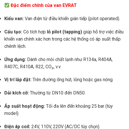
Đặc điểm chính của van EVRAT
Kiểu van:
Van điện từ điều khiển gián tiếp (pilot operated).
Cấu tạo:
Có tích hợp
lỗ pilot (tapping)
giúp hỗ trợ việc điều
khiển van chính xác hơn trong các hệ thống có áp suất thấp
chênh lệch.
Ứng dụng:
Dành cho môi chất lạnh như R134a, R404A,
R407C, R410A, R22, CO₂, v.v.
Vị trí lắp đặt:
Trên đường ống hút, lỏng hoặc gas nóng.
Dải kích cỡ:
Thường từ DN10 đến DN50.
Áp suất hoạt động:
Tối đa lên đến khoảng 25 bar (tùy
model).
Điện áp coil:
24V, 110V, 220V (AC/DC tùy chọn).