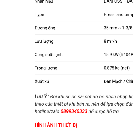
Nhãn hiệu
DANFOSS – Đ
Type
Press. and temp
Đường ống
35 mm ~ 1-3/8 
Lưu lượng
8 m³/h
Công suất lạnh
15.9 kW (R404A
Trọng lượng
0.875 kg (net) 
Xuất xứ
Đan Mạch / Chi
Lưu Ý :
Đôi khi sẽ có sai sót do bộ phận nhập li
theo của thiết bị khi bán ra, nên để lựa chọn đú
hotline/zalo
0899340333
để được hỗ trợ.
HÌNH ẢNH THIẾT BỊ