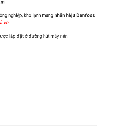
am
.
 công nghiệp, kho lạnh mang
nhãn hiệu Danfoss
t xứ.
được lắp đặt ở đường hút máy nén.