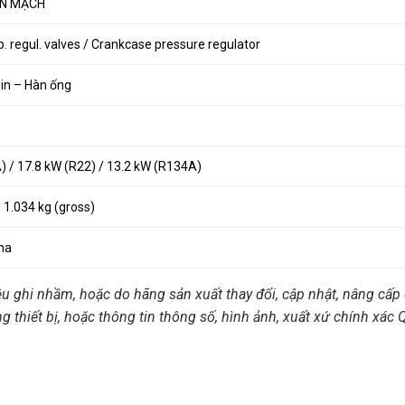
AN MẠCH
. regul. valves / Crankcase pressure regulator
in – Hàn ống
) / 17.8 kW (R22) / 13.2 kW (R134A)
– 1.034 kg (gross)
na
ệu ghi nhầm, hoặc do hãng sản xuất thay đổi, cập nhật, nâng cấp 
ng thiết bị, hoặc thông tin thông số, hình ảnh, xuất xứ chính xác