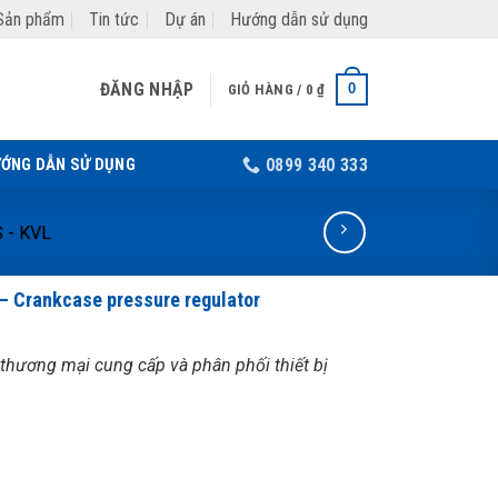
Sản phẩm
Tin tức
Dự án
Hướng dẫn sử dụng
ĐĂNG NHẬP
0
GIỎ HÀNG /
0
₫
ỚNG DẪN SỬ DỤNG
0899 340 333
 - KVL
– Crankcase pressure regulator
thương mại cung cấp và phân phối thiết bị