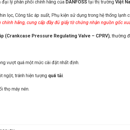
à đại lý phân phối chính hãng của
DANFOSS
tại thị trường
Việt N
Phin lọc, Công tắc áp suất, Phụ kiện sử dụng trong hệ thống lạnh
 chính hãng, cung cấp đầy đủ giấy tờ chứng nhận nguồn gốc xuấ
 áp (Crankcase Pressure Regulating Valve – CPRV)
, thường 
ông vượt quá một mức cài đặt nhất định.
t ngột, tránh hiện tượng
quá tải
.
ổi thọ máy nén.