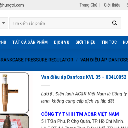
Trang Chủ
Giới thiệu
hungtri.com
CHỦ
TẤT CẢ SẢN PHẨM
DỊCH VỤ
GIỚI THIỆU
TIN TỨC
HƯ
 CRANKCASE PRESSURE REGULATOR
VAN ĐIỀU ÁP DANFOSS
/
Van điều áp Danfoss KVL 35 – 034L0052 
Lưu ý :
Điện lạnh AC&R Việt Nam là Công ty 
lạnh, không cung cấp dịch vụ lắp đặt
CÔNG TY TNHH TM AC&R VIỆT NAM
51 Trần Phú, P. Chợ Quán, TP. Hồ Chí Minh.