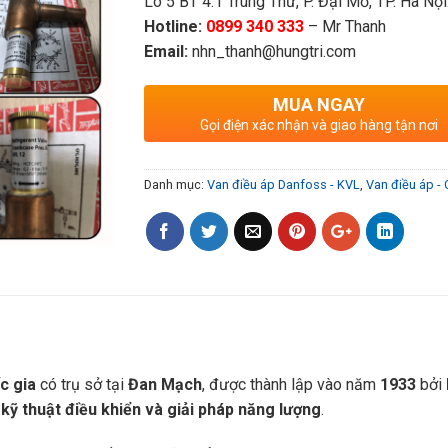
Lô 5 BT 4.1 Trung Thư, P. Đại Mỗ, TP. Hà Nội
Hotline:
0899 340 333
– Mr Thanh
Email:
nhn_thanh@hungtri.com
MUA NGAY
Gọi điện xác nhận và giao hàng tận nơi
Danh mục:
Van điều áp Danfoss - KVL
,
Van điều áp -
c gia
có trụ sở tại
Đan Mạch
, được thành lập vào năm
1933
bởi
 kỹ thuật điều khiển và giải pháp năng lượng
.