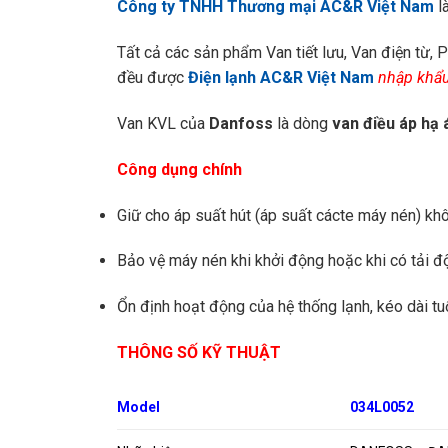
Công ty TNHH Thương mại AC&R Việt Nam
l
Tất cả các sản phẩm Van tiết lưu, Van điện từ, 
đều được
Điện lạnh AC&R Việt Nam
nhập khẩu
Van KVL của
Danfoss
là dòng
van điều áp hạ
Công dụng chính
Giữ cho áp suất hút (áp suất cácte máy nén) kh
Bảo vệ máy nén khi khởi động hoặc khi có tải độ
Ổn định hoạt động của hệ thống lạnh, kéo dài tu
THÔNG SỐ KỸ THUẬT
Model
034L0052