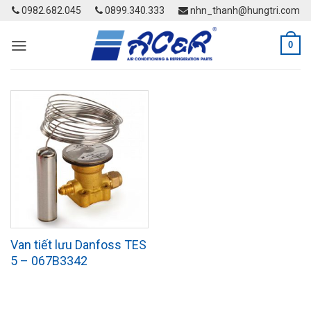
Skip
0982.682.045
0899.340.333
nhn_thanh@hungtri.com
to
content
0
Van tiết lưu Danfoss TES
5 – 067B3342