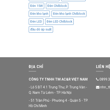
Đèn 15W
Đèn Chilblock
Đèn kho lạnh
Đèn kho lạnh Chilblock
Đèn LED
Đèn LED Chilblock
đầu dò áp suất
ĐỊA CHỈ
LIÊN H
CÔNG TY TNHH TM AC&R VIỆT NAM
0899.3
- Lô 5 BT 4.1 Trung Thư, P. Trung Văn -
nhn_t
Q. Nam Từ Liêm - TP. Hà Nội
- 51 Trần Phú - Phường 4 - Quận 5 - TP.
Hồ Chí Minh