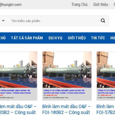
Trang Chủ
Giới thiệu
hungtri.com
CHỦ
TẤT CẢ SẢN PHẨM
DỊCH VỤ
GIỚI THIỆU
TIN TỨC
HƯ
làm mát dầu O&F –
Bình làm mát dầu O&F –
Bình làm
20B2 – Công suất
FOI-180B2 – Công suất
FOI-57B2