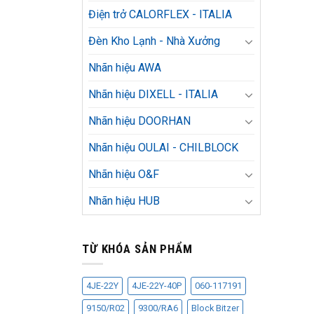
Điện trở CALORFLEX - ITALIA
Đèn Kho Lạnh - Nhà Xưởng
Nhãn hiệu AWA
Nhãn hiệu DIXELL - ITALIA
Nhãn hiệu DOORHAN
Nhãn hiệu OULAI - CHILBLOCK
Nhãn hiệu O&F
Nhãn hiệu HUB
TỪ KHÓA SẢN PHẨM
4JE-22Y
4JE-22Y-40P
060-117191
9150/R02
9300/RA6
Block Bitzer