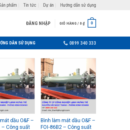
Sản phẩm
Tin tức
Dự án
Hướng dẫn sử dụng
ĐĂNG NHẬP
0
GIỎ HÀNG /
0
₫
ỚNG DẪN SỬ DỤNG
0899 340 333
 mát dầu O&F –
Bình làm mát dầu O&F –
 – Công suất
FOI-86B2 – Công suất