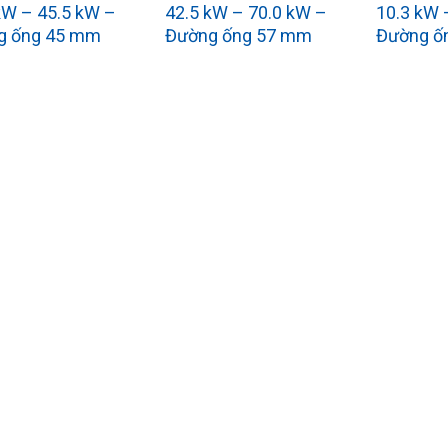
kW – 45.5 kW –
42.5 kW – 70.0 kW –
10.3 kW 
g ống 45 mm
Đường ống 57 mm
Đường ố