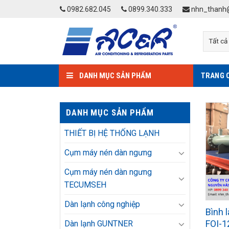
Skip
0982.682.045
0899.340.333
nhn_thanh@
to
content
DANH MỤC SẢN PHẨM
TRANG 
DANH MỤC SẢN PHẨM
THIẾT BỊ HỆ THỐNG LẠNH
Cụm máy nén dàn ngưng
Cụm máy nén dàn ngưng
TECUMSEH
Dàn lạnh công nghiệp
Bình 
FOI-1
Dàn lạnh GUNTNER