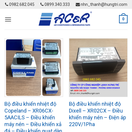
Skip
0982.682.045
0899.340.333
nhn_thanh@hungtri.com
to
content
0
Bộ điều khiển nhiệt độ
Bộ điều khiển nhiệt độ
Copeland – XR06CX-
Dixell – XR02CX – Điều
5AACILS – Điều khiển
khiển máy nén – Điện áp
máy nén – Điều khiển xả
220V/1Pha
đá – Điều khiển quạt dàn