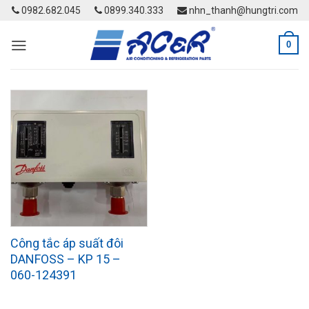
Skip
0982.682.045
0899.340.333
nhn_thanh@hungtri.com
to
content
0
Công tắc áp suất đôi
DANFOSS – KP 15 –
060-124391