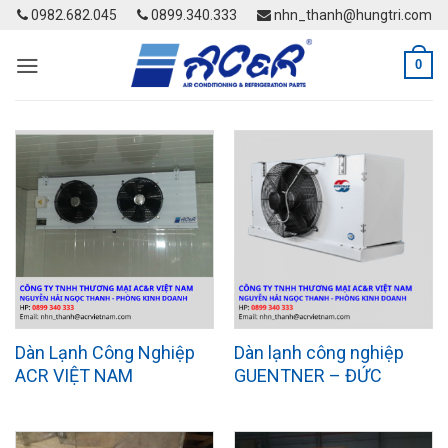
Skip
0982.682.045
0899.340.333
nhn_thanh@hungtri.com
to
content
0
Dàn Lạnh Công Nghiệp
Dàn lạnh công nghiệp
ACR VIỆT NAM
GUENTNER – ĐỨC