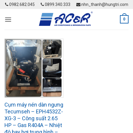
Skip
0982.682.045
0899.340.333
nhn_thanh@hungtri.com
to
content
0
Cụm máy nén dàn ngưng
Tecumseh – EPH4532Z-
XG-3 – Công suất 2.65
HP – Gas R404A – Nhiệt
độ bay hơi trung bình –