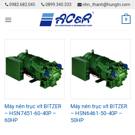
Skip
0982.682.045
0899.340.333
nhn_thanh@hungtri.com
to
content
0
Máy nén trục vít BITZER
Máy nén trục vít BITZER
– HSN7451-60-40P –
– HSN6461-50-40P –
60HP
50HP